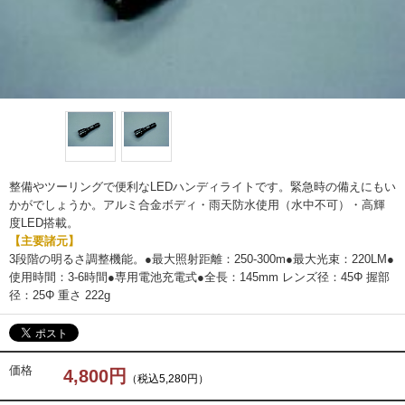
整備やツーリングで便利なLEDハンディライトです。緊急時の備えにもい
かがでしょうか。アルミ合金ボディ・雨天防水使用（水中不可）・高輝
度LED搭載。
【主要諸元】
3段階の明るさ調整機能。●最大照射距離：250-300m●最大光束：220LM●
使用時間：3-6時間●専用電池充電式●全長：145mm レンズ径：45Φ 握部
径：25Φ 重さ 222g
価格
4,800円
（税込5,280円）