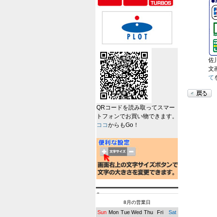
佐
文
て
QRコードを読み取ってスマー
トフォンでお買い物できます。
ココ
からもGo！
8月の営業日
Sun
Mon
Tue
Wed
Thu
Fri
Sat