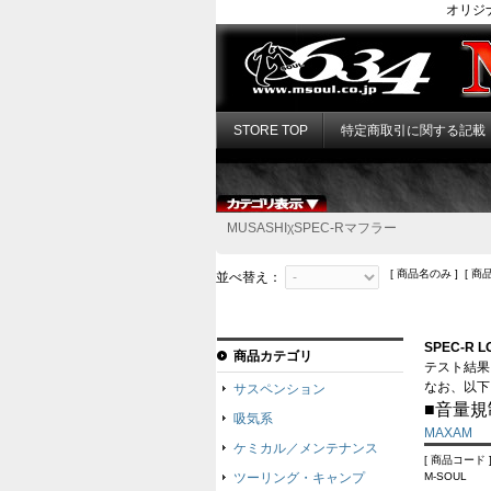
オリジ
STORE TOP
特定商取引に関する記載
MUSASHIχSPEC-Rマフラー
[ 商品名のみ ] [ 商
並べ替え：
SPEC-R 
商品カテゴリ
テスト結果
なお、以下
サスペンション
■音量規
吸気系
MAXAM
ケミカル／メンテナンス
[ 商品コード ]
ツーリング・キャンプ
M-SOUL