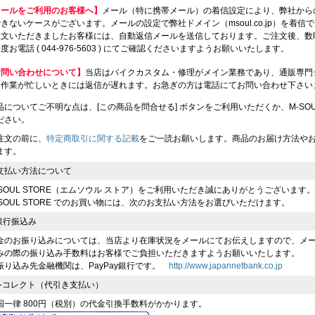
メールをご利用のお客様へ】
メール（特に携帯メール）の着信設定により、弊社から
きないケースがございます。メールの設定で弊社ドメイン（msoul.co.jp）を着
注文いただきましたお客様には、自動返信メールを送信しております。ご注文後、数
度お電話 ( 044-976-5603 ) にてご確認くださいますようお願いいたします。
お問い合わせについて】
当店はバイクカスタム・修理がメイン業務であり、通販専門
、作業が忙しいときには返信が遅れます。お急ぎの方は電話にてお問い合わせ下さい
品についてご不明な点は、[この商品を問合せる] ボタンをご利用いただくか、M-SOUL（川
ださい。
注文の前に、
特定商取引に関する記載
をご一読お願いします。商品のお届け方法や
ます。
支払い方法について
-SOUL STORE（エムソウル ストア）をご利用いただき誠にありがとうございます。
-SOUL STORE でのお買い物には、次のお支払い方法をお選びいただけます。
 銀行振込み
金のお振り込みについては、当店より在庫状況をメールにてお伝えしますので、メ
みの際の振り込み手数料はお客様でご負担いただきますようお願いいたします。
振り込み先金融機関は、PayPay銀行です。
http://www.japannetbank.co.jp
 e-コレクト（代引き支払い）
国一律 800円（税別）の代金引換手数料がかかります。