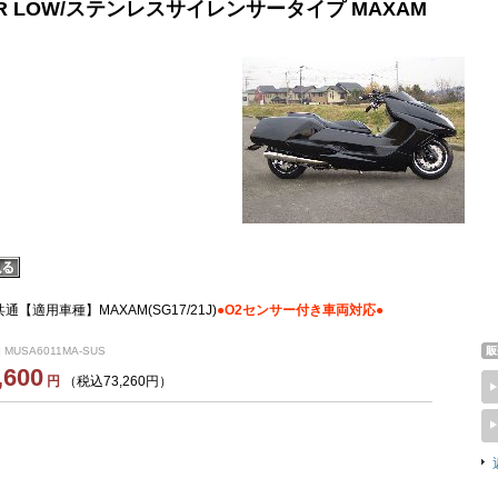
-R LOW/ステンレスサイレンサータイプ MAXAM
J共通【適用車種】MAXAM(SG17/21J)
●O2センサー付き車両対応●
 MUSA6011MA-SUS
,600
円
（税込73,260円）