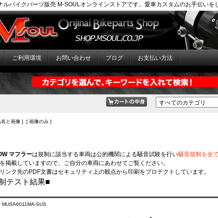
ナルバイクパーツ販売 M-SOULオンラインストアです。愛車カスタムのお手伝いを
ご利用環境
お問い合わせ
ブログ
お支払い方法
品名と画像 ] [ 画像のみ ]
LOW マフラー
は規制に該当する車両は公的機関による騒音試験を行い
騒音規制を全
を掲載していますので、ご自分の車両にあわせてご覧ください。
リンク先のPDF文書はセキュリティ上の観点から印刷をプロテクトしています。
制テスト結果■
 MUSA6011MA-SUS