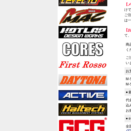
【
けで
ご
は一
【
て
商
く
ご
い
お
M
M
●
代
込
お
●
全