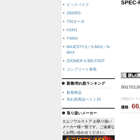
SPEC
ビックバイク
Z900RS
750ターボ
H2/H1
T-MAX
MAJESTY-S／S-MAX／N-
MAX
ZOOMER-X BIG FOOT
コンプリート車両
新着/売れ筋ランキング
SG17/21
新着商品
[ 商品コード ]
売れ筋商品ベスト20
66
価格
取り扱いメーカー
エムソウルストア お取り扱い
メーカー様一覧です。ご遠慮な
くお問い合わせください。