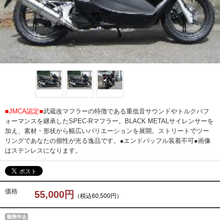
■JMCA認定■
武蔵改マフラーの特徴である重低音サウンドやトルクパフ
ォーマンスを継承したSPEC-Rマフラー。BLACK METALサイレンサーを
加え、素材・形状から幅広いバリエーションを展開。ストリートでツー
リングであなたの個性が光る逸品です。●エンドバッフル装着不可●画像
はステンレスになります。
価格
55,000円
（税込60,500円）