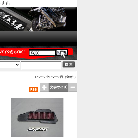
します。
1
ページ中
1
ページ目（全6件）