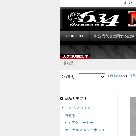
オリジ
STORE TOP
特定商取引に関する記載
吸気系
[
商品名のみ
] [
商品
並べ替え：
商品カテゴリ
サスペンション
吸気系
エアクリーナー
ケミカル／メンテナンス