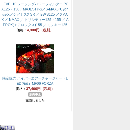
LEVEL10 レーシングパワーフィルター PC
X125・150／MAJESTY-S／S-MAX／Cygn
us-X／シグナスX SR ／ BW'S125 ／ XMA
X ／ NMAX ／ トリシティー125・155 ／ A
EROX(エアロックス)155 ／ モンキー125
価格：
4,980円（税別）
限定販売 ハイパーエアーチャージャー（L
ED内蔵）MF06 FORZA
価格：
37,400円（税別）
完売しました