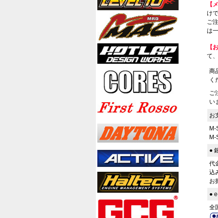
【
けで
ご
は一
【
て
商
く
ご
い
お
M
M
●
代
込
お
●
全