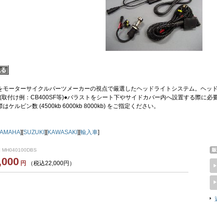
をモーターサイクルパーツメーカーの視点で厳選したヘッドライトシステム。ヘッ
(取付け例：CB400SF等)●バラストをシート下やサイドカバー内へ設置する際に
ケルビン数 (4500kb 6000kb 8000kb) をご指定ください。
YAMAHA
][
SUZUKI
][
KAWASAKI
][
輸入車
]
 MH040100DBS
,000
円
（税込22,000円）