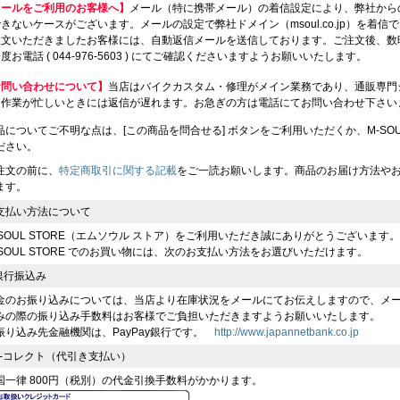
メールをご利用のお客様へ】
メール（特に携帯メール）の着信設定により、弊社から
きないケースがございます。メールの設定で弊社ドメイン（msoul.co.jp）を着
注文いただきましたお客様には、自動返信メールを送信しております。ご注文後、数
度お電話 ( 044-976-5603 ) にてご確認くださいますようお願いいたします。
お問い合わせについて】
当店はバイクカスタム・修理がメイン業務であり、通販専門
、作業が忙しいときには返信が遅れます。お急ぎの方は電話にてお問い合わせ下さい
品についてご不明な点は、[この商品を問合せる] ボタンをご利用いただくか、M-SOUL（川
ださい。
注文の前に、
特定商取引に関する記載
をご一読お願いします。商品のお届け方法や
ます。
支払い方法について
-SOUL STORE（エムソウル ストア）をご利用いただき誠にありがとうございます。
-SOUL STORE でのお買い物には、次のお支払い方法をお選びいただけます。
 銀行振込み
金のお振り込みについては、当店より在庫状況をメールにてお伝えしますので、メ
みの際の振り込み手数料はお客様でご負担いただきますようお願いいたします。
振り込み先金融機関は、PayPay銀行です。
http://www.japannetbank.co.jp
 e-コレクト（代引き支払い）
国一律 800円（税別）の代金引換手数料がかかります。