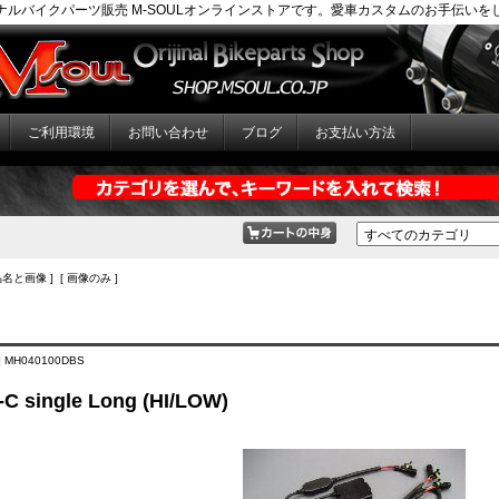
ナルバイクパーツ販売 M-SOULオンラインストアです。愛車カスタムのお手伝いを
ご利用環境
お問い合わせ
ブログ
お支払い方法
品名と画像 ] [ 画像のみ ]
 MH040100DBS
-C single Long (HI/LOW)