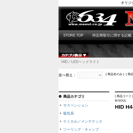
オリジ
STORE TOP
特定商取引に関する記載
HID／LEDヘッドライト
[ 商品名のみ ] [ 商
並べ替え：
商品カテゴリ
[ 商品コード ]
M-SOUL
サスペンション
HID H4
吸気系
ケミカル／メンテナンス
ツーリング・キャンプ