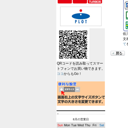
佐
文
て
QRコードを読み取ってスマー
トフォンでお買い物できます。
ココ
からもGo！
8月の営業日
Sun
Mon
Tue
Wed
Thu
Fri
Sat