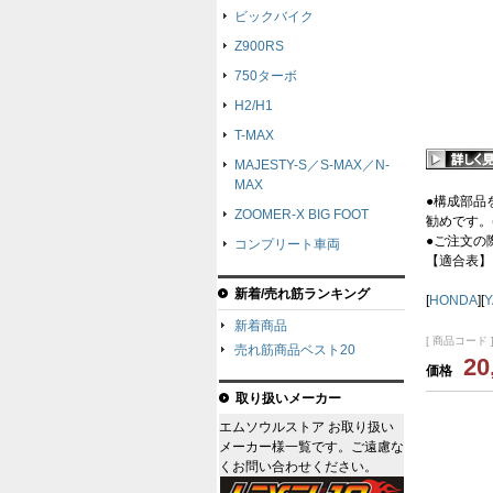
ビックバイク
Z900RS
750ターボ
H2/H1
T-MAX
MAJESTY-S／S-MAX／N-
MAX
●構成部品
ZOOMER-X BIG FOOT
勧めです。
●ご注文の際は
コンプリート車両
【適合表】
新着/売れ筋ランキング
[
HONDA
][
新着商品
[ 商品コード ]
売れ筋商品ベスト20
20
価格
取り扱いメーカー
エムソウルストア お取り扱い
メーカー様一覧です。ご遠慮な
くお問い合わせください。