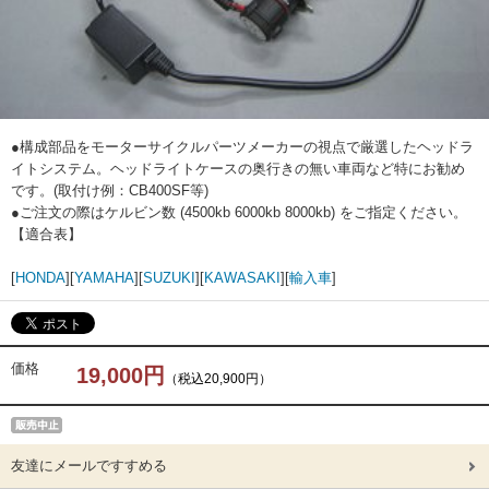
●構成部品をモーターサイクルパーツメーカーの視点で厳選したヘッドラ
イトシステム。ヘッドライトケースの奥行きの無い車両など特にお勧め
です。(取付け例：CB400SF等)
●ご注文の際はケルビン数 (4500kb 6000kb 8000kb) をご指定ください。
【適合表】
[
HONDA
][
YAMAHA
][
SUZUKI
][
KAWASAKI
][
輸入車
]
価格
19,000円
（税込20,900円）
友達にメールですすめる