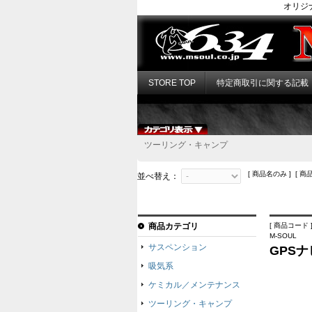
オリジ
STORE TOP
特定商取引に関する記載
ツーリング・キャンプ
[ 商品名のみ ] [ 商
並べ替え：
商品カテゴリ
[ 商品コード ]
M-SOUL
サスペンション
GPS
吸気系
ケミカル／メンテナンス
ツーリング・キャンプ