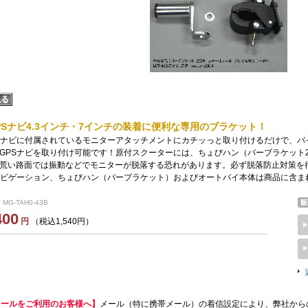
GPSナビ4.3インチ・7インチの装着に便利な専用のブラケット！
 GPSナビに付属されているモニターアタッチメントにカチッっと取り付けるだけで、パ
GPSナビを取り付け可能です！原付スクーターには、ちょびハン（バーブラケット
荒い路面では振動などでモニターが脱落する恐れがあります。必ず脱落防止対策を
ナビゲーション、ちょびハン（バーブラケット）およびオートバイ本体は商品に含ま
 MG-TAH0-43B
400
円
（税込1,540円）
メールをご利用のお客様へ】
メール（特に携帯メール）の着信設定により、弊社から