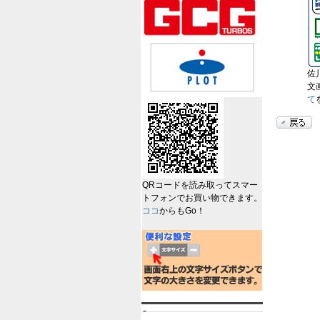
佐
文
て
QRコードを読み取ってスマー
トフォンでお買い物できます。
ココ
からもGo！