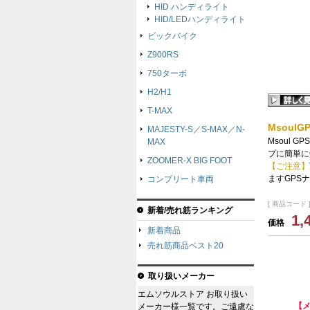
HID ハンディライト
HID/LEDハンディライト
ビックバイク
Z900RS
750ターボ
H2/H1
T-MAX
Msoul
MAJESTY-S／S-MAX／N-
Msoul
MAX
プに簡単に
ZOOMER-X BIG FOOT
【ご注意】
ますGPS
コンプリート車両
[ 商品コード ]
新着/売れ筋ランキング
1,
価格
新着商品
売れ筋商品ベスト20
取り扱いメーカー
エムソウルストア お取り扱い
【
メーカー様一覧です。ご遠慮な