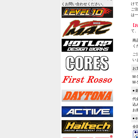
けで
くお問い合わせください。
ご
は一
【
て
商
く
ご
い
お
M
M
●
代
込
お
●
全