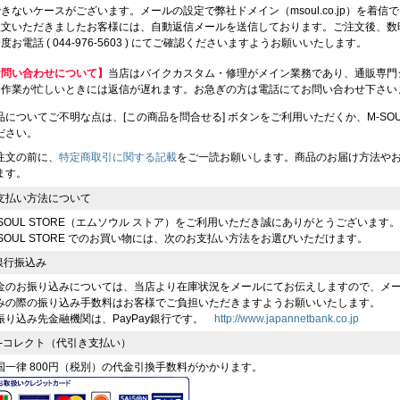
きないケースがございます。メールの設定で弊社ドメイン（msoul.co.jp）を着
注文いただきましたお客様には、自動返信メールを送信しております。ご注文後、数
度お電話 ( 044-976-5603 ) にてご確認くださいますようお願いいたします。
お問い合わせについて】
当店はバイクカスタム・修理がメイン業務であり、通販専門
、作業が忙しいときには返信が遅れます。お急ぎの方は電話にてお問い合わせ下さい
品についてご不明な点は、[この商品を問合せる] ボタンをご利用いただくか、M-SOUL（川
ださい。
注文の前に、
特定商取引に関する記載
をご一読お願いします。商品のお届け方法や
ます。
支払い方法について
-SOUL STORE（エムソウル ストア）をご利用いただき誠にありがとうございます。
-SOUL STORE でのお買い物には、次のお支払い方法をお選びいただけます。
 銀行振込み
金のお振り込みについては、当店より在庫状況をメールにてお伝えしますので、メ
みの際の振り込み手数料はお客様でご負担いただきますようお願いいたします。
振り込み先金融機関は、PayPay銀行です。
http://www.japannetbank.co.jp
 e-コレクト（代引き支払い）
国一律 800円（税別）の代金引換手数料がかかります。