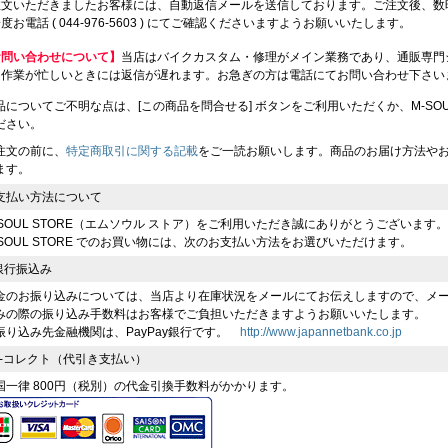
注文いただきましたお客様には、自動返信メールを送信しております。ご注文後、数
度お電話 ( 044-976-5603 ) にてご確認くださいますようお願いいたします。
お問い合わせについて】
当店はバイクカスタム・修理がメイン業務であり、通販専門
、作業が忙しいときには返信が遅れます。お急ぎの方は電話にてお問い合わせ下さい
品についてご不明な点は、[この商品を問合せる] ボタンをご利用いただくか、M-SOUL（川
ださい。
注文の前に、
特定商取引に関する記載
をご一読お願いします。商品のお届け方法や
ます。
支払い方法について
-SOUL STORE（エムソウル ストア）をご利用いただき誠にありがとうございます。
-SOUL STORE でのお買い物には、次のお支払い方法をお選びいただけます。
 銀行振込み
金のお振り込みについては、当店より在庫状況をメールにてお伝えしますので、メ
みの際の振り込み手数料はお客様でご負担いただきますようお願いいたします。
振り込み先金融機関は、PayPay銀行です。
http://www.japannetbank.co.jp
 e-コレクト（代引き支払い）
国一律 800円（税別）の代金引換手数料がかかります。