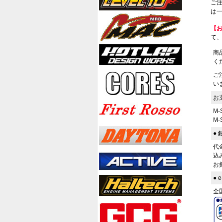
ご
は一
【
て
商
く
ご
い
お
M
M
●
代
込
お
●
全