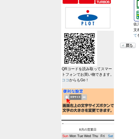
佐
文
て
QRコードを読み取ってスマー
トフォンでお買い物できます。
ココ
からもGo！
8月の営業日
Sun
Mon
Tue
Wed
Thu
Fri
Sat