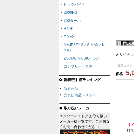
ビックバイク
Z900RS
750ターボ
H2/H1
T-MAX
MAJESTY-S／S-MAX／N-
MAX
オリジナル
ZOOMER-X BIG FOOT
[ 商品コード ]
コンプリート車両
5,
価格
新着/売れ筋ランキング
新着商品
売れ筋商品ベスト20
取り扱いメーカー
エムソウルストア お取り扱い
メーカー様一覧です。ご遠慮な
【
くお問い合わせください。
けで