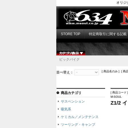
オリジ
STORE TOP
特定商取引に関する記載
ビックバイク
[ 商品名のみ ] [ 商
並べ替え：
商品カテゴリ
[ 商品コード ]
M-SOUL
サスペンション
Z1/
吸気系
ケミカル／メンテナンス
ツーリング・キャンプ