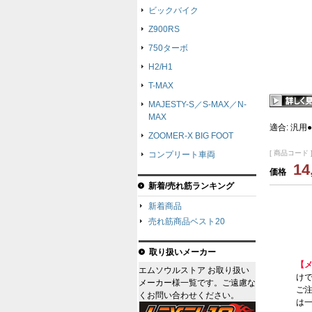
ビックバイク
Z900RS
750ターボ
H2/H1
T-MAX
MAJESTY-S／S-MAX／N-
MAX
適合: 汎
ZOOMER-X BIG FOOT
[ 商品コード ]
コンプリート車両
14
価格
新着/売れ筋ランキング
新着商品
売れ筋商品ベスト20
取り扱いメーカー
【
エムソウルストア お取り扱い
けで
メーカー様一覧です。ご遠慮な
ご
くお問い合わせください。
は一