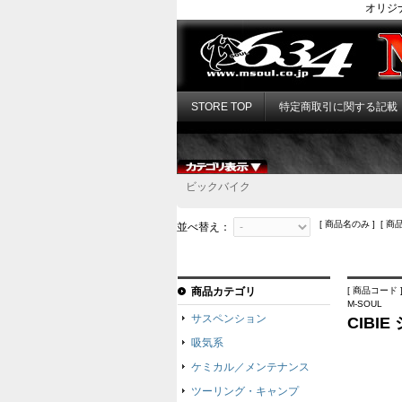
オリジ
STORE TOP
特定商取引に関する記載
ビックバイク
[ 商品名のみ ] [ 商
並べ替え：
商品カテゴリ
[ 商品コード ]
M-SOUL
サスペンション
CIBIE
吸気系
ケミカル／メンテナンス
ツーリング・キャンプ