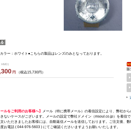
用●カラー：ホワイト●こちらの製品はレンズのみとなっております。
 HM01
販
,300
円
（税込15,730円）
メールをご利用のお客様へ】
メール（特に携帯メール）の着信設定により、弊社から
きないケースがございます。メールの設定で弊社ドメイン（msoul.co.jp）を着
注文いただきましたお客様には、自動返信メールを送信しております。ご注文後、数
度お電話 ( 044-976-5603 ) にてご確認くださいますようお願いいたします。