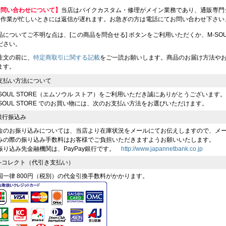
お問い合わせについて】
当店はバイクカスタム・修理がメイン業務であり、通販専門
、作業が忙しいときには返信が遅れます。お急ぎの方は電話にてお問い合わせ下さい
品についてご不明な点は、[この商品を問合せる] ボタンをご利用いただくか、M-SOUL（川
ださい。
注文の前に、
特定商取引に関する記載
をご一読お願いします。商品のお届け方法や
ます。
支払い方法について
-SOUL STORE（エムソウル ストア）をご利用いただき誠にありがとうございます。
-SOUL STORE でのお買い物には、次のお支払い方法をお選びいただけます。
 銀行振込み
金のお振り込みについては、当店より在庫状況をメールにてお伝えしますので、メ
みの際の振り込み手数料はお客様でご負担いただきますようお願いいたします。
振り込み先金融機関は、PayPay銀行です。
http://www.japannetbank.co.jp
 e-コレクト（代引き支払い）
国一律 800円（税別）の代金引換手数料がかかります。