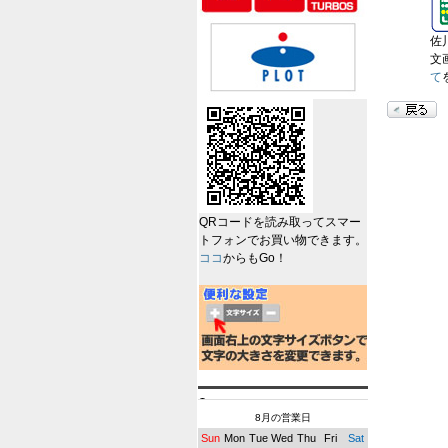
佐
文
て
QRコードを読み取ってスマー
トフォンでお買い物できます。
ココ
からもGo！
8月の営業日
Sun
Mon
Tue
Wed
Thu
Fri
Sat