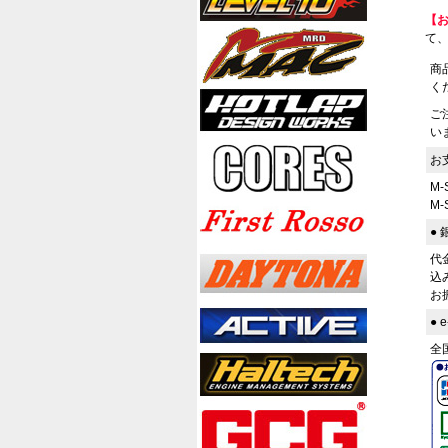
【
て
商
く
ご
い
お
M
M
●
代
込
お
●
全