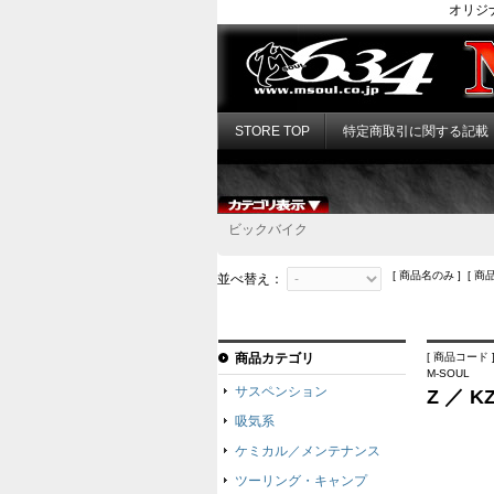
オリジ
STORE TOP
特定商取引に関する記載
ビックバイク
[ 商品名のみ ] [ 商
並べ替え：
商品カテゴリ
[ 商品コード ]
M-SOUL
サスペンション
Z ／
吸気系
ケミカル／メンテナンス
ツーリング・キャンプ