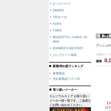
ビックバイク
Z900RS
750ターボ
H2/H1
T-MAX
MAJESTY-S／S-MAX／N-
MAX
ブッシュの
ZOOMER-X BIG FOOT
[ 商品コード ]
コンプリート車両
8,
価格
新着/売れ筋ランキング
新着商品
売れ筋商品ベスト20
取り扱いメーカー
エムソウルストア お取り扱い
メーカー様一覧です。ご遠慮な
【
くお問い合わせください。
けで