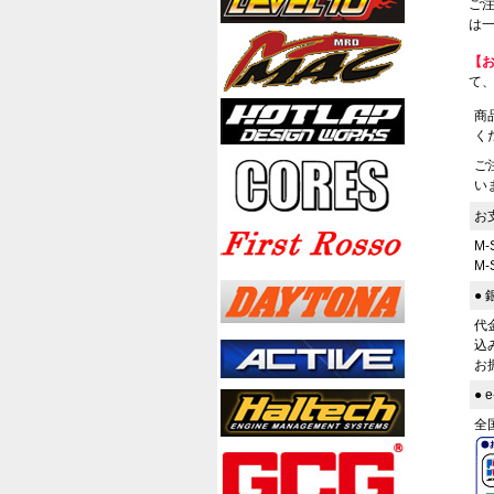
ご
は一
【
て
商
く
ご
い
お
M
M
●
代
込
お
●
全