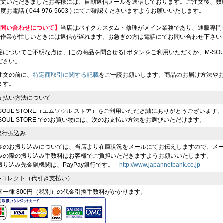
注文いただきましたお客様には、自動返信メールを送信しております。ご注文後、数
度お電話 ( 044-976-5603 ) にてご確認くださいますようお願いいたします。
お問い合わせについて】
当店はバイクカスタム・修理がメイン業務であり、通販専門
、作業が忙しいときには返信が遅れます。お急ぎの方は電話にてお問い合わせ下さい
品についてご不明な点は、[この商品を問合せる] ボタンをご利用いただくか、M-SOUL（川
ださい。
注文の前に、
特定商取引に関する記載
をご一読お願いします。商品のお届け方法や
ます。
支払い方法について
-SOUL STORE（エムソウル ストア）をご利用いただき誠にありがとうございます。
-SOUL STORE でのお買い物には、次のお支払い方法をお選びいただけます。
 銀行振込み
金のお振り込みについては、当店より在庫状況をメールにてお伝えしますので、メ
みの際の振り込み手数料はお客様でご負担いただきますようお願いいたします。
振り込み先金融機関は、PayPay銀行です。
http://www.japannetbank.co.jp
 e-コレクト（代引き支払い）
国一律 800円（税別）の代金引換手数料がかかります。