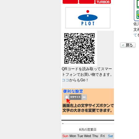
佐
文
て
QRコードを読み取ってスマー
トフォンでお買い物できます。
ココ
からもGo！
8月の営業日
Sun
Mon
Tue
Wed
Thu
Fri
Sat