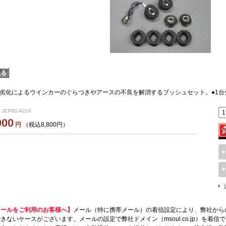
劣化によるウインカーのぐらつきやアースの不良を解消するブッシュセット。●1台
 JCP81-4210
000
円
（税込8,800円）
メールをご利用のお客様へ】
メール（特に携帯メール）の着信設定により、弊社から
きないケースがございます。メールの設定で弊社ドメイン（msoul.co.jp）を着