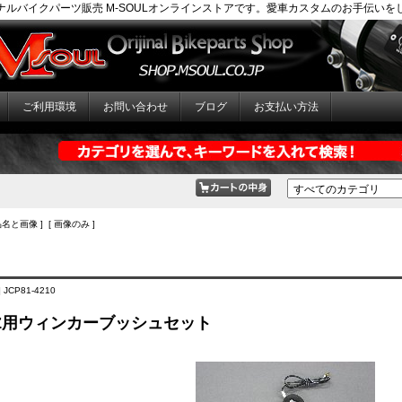
ナルバイクパーツ販売 M-SOULオンラインストアです。愛車カスタムのお手伝いを
ご利用環境
お問い合わせ
ブログ
お支払い方法
品名と画像 ] [ 画像のみ ]
 JCP81-4210
 KZ用ウィンカーブッシュセット