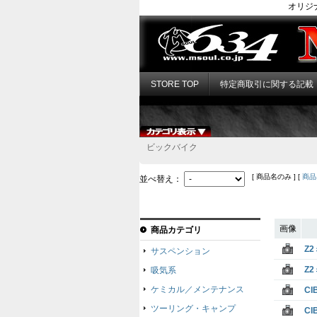
オリジ
STORE TOP
特定商取引に関する記載
ビックバイク
[ 商品名のみ ] [
商品
並べ替え：
画像
商品カテゴリ
Z
サスペンション
Z
吸気系
ケミカル／メンテナンス
CI
ツーリング・キャンプ
CI