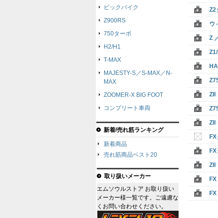
ビックバイク
Z
Z900RS
ウ
750ターボ
Z
H2/H1
Z
T-MAX
H
MAJESTY-S／S-MAX／N-
Z7
MAX
Z
ZOOMER-X BIG FOOT
コンプリート車両
Z7
Z
新着/売れ筋ランキング
F
新着商品
F
売れ筋商品ベスト20
Z
取り扱いメーカー
F
エムソウルストア お取り扱い
F
メーカー様一覧です。ご遠慮な
くお問い合わせください。