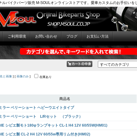
ナルバイクパーツ販売 M-SOULオンラインストアです。愛車カスタムのお手伝いを
ご利用環境
お問い合わせ
ブログ
お支払い方法
名と画像
] [
画像のみ
]
在庫あり
商品名
2ミラー ベリーショート ヘビーウエイトタイプ
2ミラー ベリーショート L/Rセット （ブラック）
BIE シビエ製モト180φランプキット CL-1 H4 12V 60/55W(HM01)
BIE シビエ製 CL-2 H4 12V 60/55w専用リム付き(HM02)