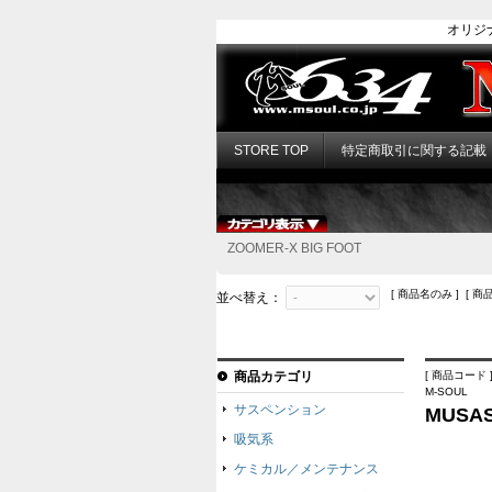
オリジ
STORE TOP
特定商取引に関する記載
ZOOMER-X BIG FOOT
[ 商品名のみ ] [ 商
並べ替え：
商品カテゴリ
[ 商品コード ]
M-SOUL
サスペンション
MUSA
吸気系
ケミカル／メンテナンス