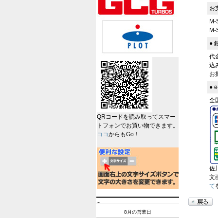
お
M
M
●
代
込
お
●
全
QRコードを読み取ってスマー
トフォンでお買い物できます。
ココ
からもGo！
佐
文
て
8月の営業日