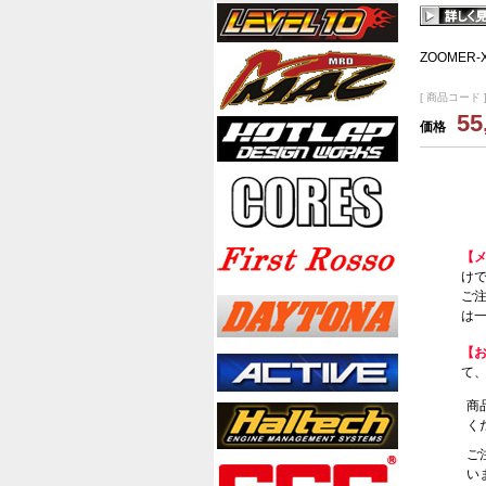
ZOOMER-
[ 商品コード ]
55
価格
【
けで
ご
は一
【
て
商
く
ご
い