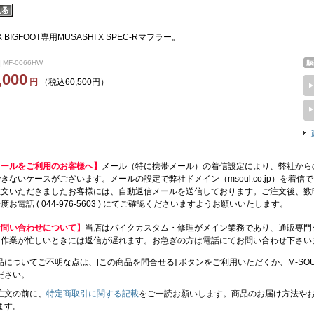
X BIGFOOT専用MUSASHI Χ SPEC-Rマフラー。
 MF-0066HW
,000
円
（税込60,500円）
メールをご利用のお客様へ】
メール（特に携帯メール）の着信設定により、弊社から
きないケースがございます。メールの設定で弊社ドメイン（msoul.co.jp）を着
注文いただきましたお客様には、自動返信メールを送信しております。ご注文後、数
度お電話 ( 044-976-5603 ) にてご確認くださいますようお願いいたします。
お問い合わせについて】
当店はバイクカスタム・修理がメイン業務であり、通販専門
、作業が忙しいときには返信が遅れます。お急ぎの方は電話にてお問い合わせ下さい
品についてご不明な点は、[この商品を問合せる] ボタンをご利用いただくか、M-SOUL（川
ださい。
注文の前に、
特定商取引に関する記載
をご一読お願いします。商品のお届け方法や
ます。