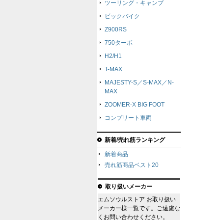
ツーリング・キャンプ
ビックバイク
Z900RS
750ターボ
H2/H1
T-MAX
MAJESTY-S／S-MAX／N-
MAX
ZOOMER-X BIG FOOT
コンプリート車両
新着/売れ筋ランキング
新着商品
売れ筋商品ベスト20
取り扱いメーカー
エムソウルストア お取り扱い
メーカー様一覧です。ご遠慮な
くお問い合わせください。