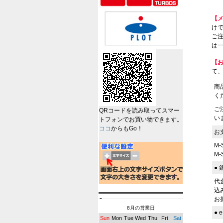
【
けで
ご
は一
【
て
商
く
ご
QRコードを読み取ってスマー
い
トフォンでお買い物できます。
ココ
からもGo！
お
M
M
●
代
込
お
8月の営業日
●
Sun
Mon
Tue
Wed
Thu
Fri
Sat