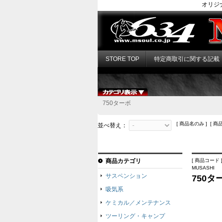
オリジ
STORE TOP
特定商取引に関する記載
750ターボ
[ 商品名のみ ] [ 商
並べ替え：
商品カテゴリ
[ 商品コード ]
MUSASHI
サスペンション
750タ
吸気系
ケミカル／メンテナンス
ツーリング・キャンプ