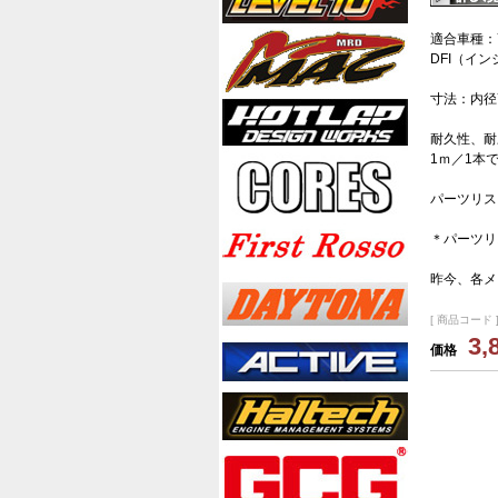
適合車種：75
DFI（イ
寸法：内径7
耐久性、耐
1ｍ／1本
パーツリス
＊パーツリ
昨今、各メ
[ 商品コード ]
3,
価格