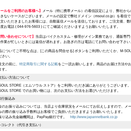
メールをご利用のお客様へ】
メール（特に携帯メール）の着信設定により、弊社から
きないケースがございます。メールの設定で弊社ドメイン（msoul.co.jp）を着
注文いただきましたお客様には、自動返信メールを送信しております。ご注文後、数
度お電話 ( 044-976-5603 ) にてご確認くださいますようお願いいたします。
お問い合わせについて】
当店はバイクカスタム・修理がメイン業務であり、通販専門
、作業が忙しいときには返信が遅れます。お急ぎの方は電話にてお問い合わせ下さい
品についてご不明な点は、[この商品を問合せる] ボタンをご利用いただくか、M-SOUL（川
ださい。
注文の前に、
特定商取引に関する記載
をご一読お願いします。商品のお届け方法や
ます。
支払い方法について
-SOUL STORE（エムソウル ストア）をご利用いただき誠にありがとうございます。
-SOUL STORE でのお買い物には、次のお支払い方法をお選びいただけます。
 銀行振込み
金のお振り込みについては、当店より在庫状況をメールにてお伝えしますので、メ
みの際の振り込み手数料はお客様でご負担いただきますようお願いいたします。
振り込み先金融機関は、PayPay銀行です。
http://www.japannetbank.co.jp
 e-コレクト（代引き支払い）