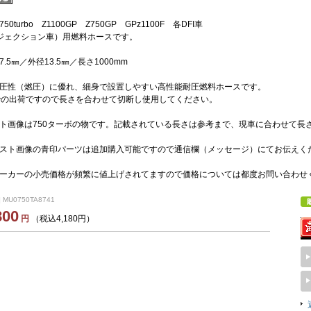
0turbo Z1100GP Z750GP GPz1100F 各DFI車
ンジェクション車）用燃料ホースです。
.5㎜／外径13.5㎜／長さ1000mm
圧性（燃圧）に優れ、細身で設置しやすい高性能耐圧燃料ホースです。
での出荷ですので長さを合わせて切断し使用してください。
ト画像は750ターボの物です。記載されている長さは参考まで、現車に合わせて長
スト画像の青印パーツは追加購入可能ですので通信欄（メッセージ）にてお伝えく
ーカーの小売価格が頻繁に値上げされてますので価格については都度お問い合わせ
 MU0750TA8741
800
円
（税込4,180円）