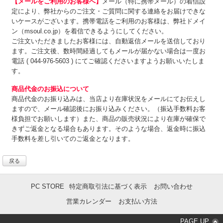
【メールをご利用のお客様へ】
メール（特に携帯メール）の着信設
定により、弊社からのご注文・ご質問に関する連絡をお届けできな
いケースがございます。携帯電話をご利用のお客様は、弊社ドメイ
ン（msoul.co.jp）を着信できるようにしてください。
ご注文いただきましたお客様には、自動返信メールを送信しており
ます。ご注文後、数時間経過してもメールが届かない場合は一度お
電話 ( 044-976-5603 ) にてご確認くださいますようお願いいたしま
す。
商品代金のお振込について
商品代金のお振り込みは、
当店より在庫状況をメールにてお伝えし
ますので、メール確認後にお振り込みください。（振込手数料お客
様負担でお願いします）また、商品の販売状況により在庫が確保で
きずご返金となる場合もあります。そのような場合、返金時に振込
手数料を差し引いてのご返金となります。
戻る
PC STORE
特定商取引法に基づく表示
お問い合わせ
営業カレンダー
お支払い方法
PAGE UP