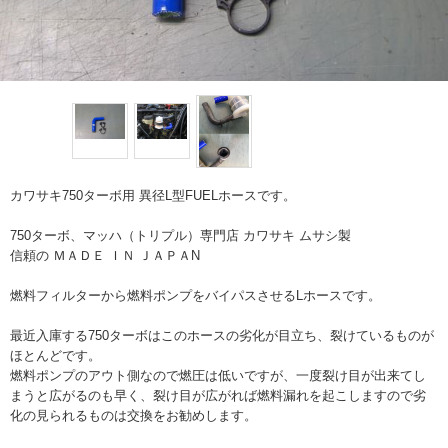
カワサキ750ターボ用 異径L型FUELホースです。
750ターボ、マッハ（トリプル）専門店 カワサキ ムサシ製
信頼の ＭＡＤＥ ＩＮ ＪＡＰＡN
燃料フィルターから燃料ポンプをバイパスさせるLホースです。
最近入庫する750ターボはこのホースの劣化が目立ち、裂けているものが
ほとんどです。
燃料ポンプのアウト側なので燃圧は低いですが、一度裂け目が出来てし
まうと広がるのも早く、裂け目が広がれば燃料漏れを起こしますので劣
化の見られるものは交換をお勧めします。