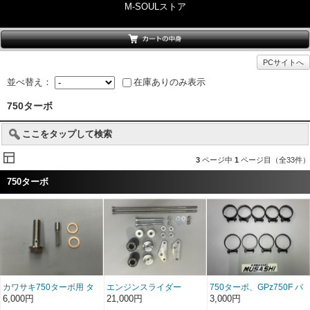
M-SOULストア
PCサイトへ
並べ替え：
在庫ありのみ表示
750ターボ
ここをタップして検索
3
ページ中
1
ページ目（全33件）
750ターボ
カワサキ750ターボ用 タ
エンジンスライダー
750ターボ、GPz750F バ
ービンプレッシャー側バ
ンドセット
6,000円
21,000円
3,000円
ンジョーボルト＆フィル