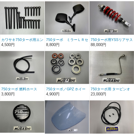
ターセット
カワサキ750ターボ用エン
750ターボ ミラーＬＲセ
750ターボ用YSSリアサス
ジンカバーボルトセット
ット
STD/MZ750
4,500円
8,800円
88,000円
750ターボ 燃料ホース
750ターボ／GPZ ホイー
750ターボ用 タービンオ
（100ｍｍ）
ルベアリングセット
イルホース
3,800円
4,900円
23,000円