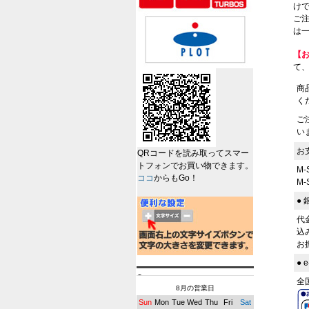
けで
ご
は一
【
て
商
く
ご
い
お
QRコードを読み取ってスマー
トフォンでお買い物できます。
M
ココ
からもGo！
M
●
代
込
お
●
全
8月の営業日
Sun
Mon
Tue
Wed
Thu
Fri
Sat