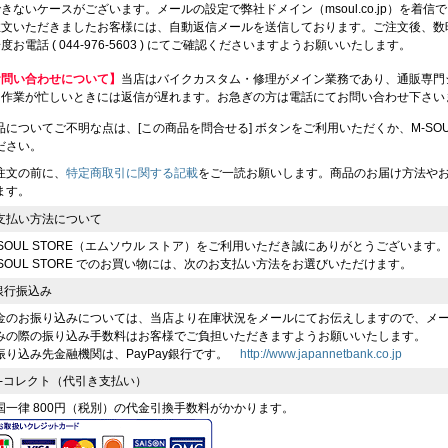
きないケースがございます。メールの設定で弊社ドメイン（msoul.co.jp）を着
注文いただきましたお客様には、自動返信メールを送信しております。ご注文後、数
度お電話 ( 044-976-5603 ) にてご確認くださいますようお願いいたします。
お問い合わせについて】
当店はバイクカスタム・修理がメイン業務であり、通販専門
、作業が忙しいときには返信が遅れます。お急ぎの方は電話にてお問い合わせ下さい
品についてご不明な点は、[この商品を問合せる] ボタンをご利用いただくか、M-SOUL（川
ださい。
注文の前に、
特定商取引に関する記載
をご一読お願いします。商品のお届け方法や
ます。
支払い方法について
-SOUL STORE（エムソウル ストア）をご利用いただき誠にありがとうございます。
-SOUL STORE でのお買い物には、次のお支払い方法をお選びいただけます。
 銀行振込み
金のお振り込みについては、当店より在庫状況をメールにてお伝えしますので、メ
みの際の振り込み手数料はお客様でご負担いただきますようお願いいたします。
振り込み先金融機関は、PayPay銀行です。
http://www.japannetbank.co.jp
 e-コレクト（代引き支払い）
国一律 800円（税別）の代金引換手数料がかかります。