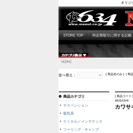
オリジ
STORE TOP
特定商取引に関する記載
H2/H1
[ 商品名のみ ] [ 商
並べ替え：
商品カテゴリ
[ 商品コード ]
MUSASHI
サスペンション
カワサキ
吸気系
ケミカル／メンテナンス
ツーリング・キャンプ