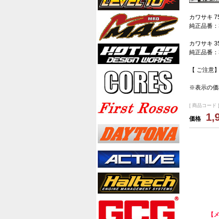
カワサキ 7
純正品番：3
カワサキ 3
純正品番：3
【 ご注意
※表示の価
[ 商品コード ]
1,
価格
【