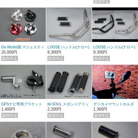
Go Works製 マジェスティ
LOOSE ハンドル(ナロー)
LOOSE ハンドル(ナロー)
ーS ／ Smax バーハンブ
＆グリップセット ホンダ
＆グリップセット ヤマハ/
25,000円
8,300円
8,300円
ラケット
スズキ
GPSナビ専用ブラケット
M-SOUL スポンジグリッ
デジカメマウントホルダ
プ スリム
ー
1,400円
2,200円
1,300円