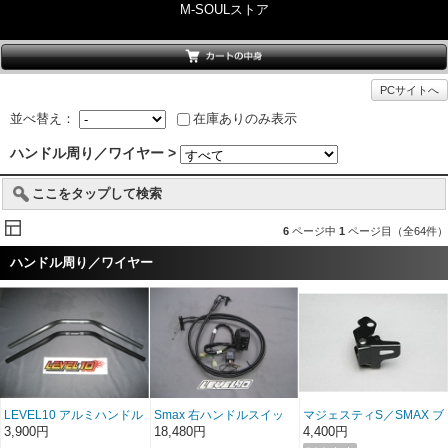
M-SOULストア
PCサイトへ
並べ替え：
在庫ありのみ表示
ハンドル周り／ワイヤー >
ここをタップして検索
6
ページ中
1
ページ目（全64件）
ハンドル周り／ワイヤー
LEVEL10 アルミハンドル
Smax 右ハンドルスイッ
マジェスティS／SMAX ブ
バー ブラック or シルバー
チカプラーオンキット マ
レーキストッパー(サイド
3,900円
18,480円
4,400円
グレー
ジェスティS用
ブレーキ機能)