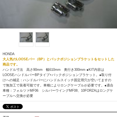
HONDA
大人気のLOOSEバー（BP）とバックポジションブラケットをセットした
商品です。
ハンドル寸法 高さ90mm 幅610mm 奥行き300mm ●KIT内容は
LOOSEハンドルバーBPタイプ+バックポジションブラケット。●取り付
けへの補足：ハンドルバーにハンドルスイッチ固定用穴が空いてますの
で無加工で装着可能です。車種によりロングケーブルが必要です。●適合
車種：フォルツァMF06 シルバーウイングMF08、10FORZAはロングケ
ーブルへ交換が必要