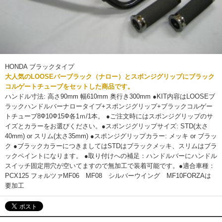
HONDA ブラックタイプ
大人気のLOOSEバーブラック（ナロー）とスポンジグリップにブラック
コルゲートチューブをセットした商品です。
ハンドル寸法: 高さ90mm 幅610mm 奥行き300mm ●KIT内容はLOOSEブ
ラックハンドルバーナロータイプ+スポンジグリップ+ブラックコルゲー
トチューブ8Ф10Ф15Ф各1ｍ/1本。 ●ご注文時にはスポンジグリップのサ
イズとカラーをお選びください。●スポンジグリップサイズ: STD(太さ
40mm) or スリム(太さ35mm) ●スポンジグリップカラー: メッキ or ブラッ
ク ●ブラックカラーにつきましてはSTDはブラックメッキ、スリムはブラ
ックペイントになります。 ●取り付けへの補足：ハンドルバーにハンドル
スイッチ固定用穴が空いてますので無加工で装着可能です。●適合車種：
PCX125 フォルツァMF06 MF08 シルバーウイング MF10FORZAは
要加工