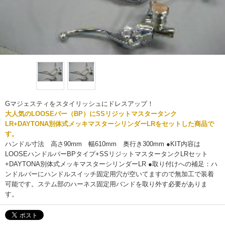
Gマジェスティをスタイリッシュにドレスアップ！
大人気のLOOSEバー（BP）にSSリジットマスタータンク
LR+DAYTONA別体式メッキマスターシリンダーLRをセットした商品で
す。
ハンドル寸法 高さ90mm 幅610mm 奥行き300mm ●KIT内容は
LOOSEハンドルバーBPタイプ+SSリジットマスタータンクLRセット
+DAYTONA別体式メッキマスターシリンダーLR ●取り付けへの補足：ハ
ンドルバーにハンドルスイッチ固定用穴が空いてますので無加工で装着
可能です。ステム部のハーネス固定用バンドを取り外す必要がありま
す。