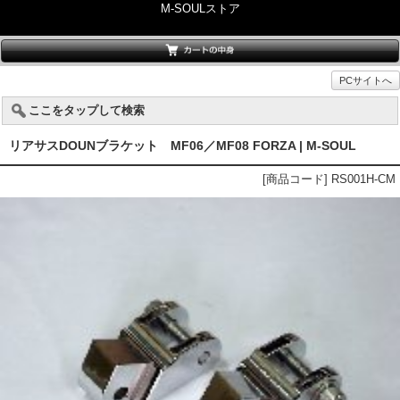
M-SOULストア
PCサイトへ
ここをタップして検索
リアサスDOUNブラケット MF06／MF08 FORZA | M-SOUL
[商品コード] RS001H-CM