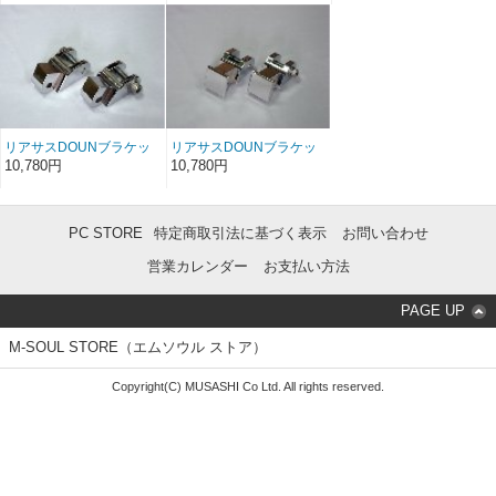
Gas)
リアサスDOUNブラケッ
リアサスDOUNブラケッ
ト MF06／MF08 FORZA
ト Majesty＆G-Majesty
10,780円
10,780円
PC STORE
特定商取引法に基づく表示
お問い合わせ
営業カレンダー
お支払い方法
PAGE UP
M-SOUL STORE（エムソウル ストア）
Copyright(C) MUSASHI Co Ltd. All rights reserved.