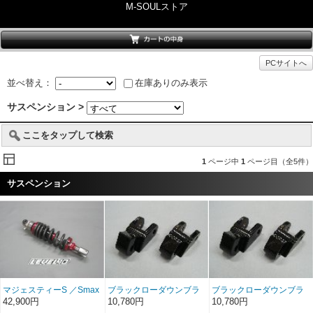
M-SOULストア
PCサイトへ
並べ替え：
在庫ありのみ表示
サスペンション >
ここをタップして検索
1
ページ中
1
ページ目（全5件）
サスペンション
マジェスティーS ／Smax
ブラックローダウンブラ
ブラックローダウンブラ
用 LEVEL10 レーシング
ケット Majesty＆G-
ケット MF06／MF08
42,900円
10,780円
10,780円
リアサスペンション (Oil &
Majesty
FORZA