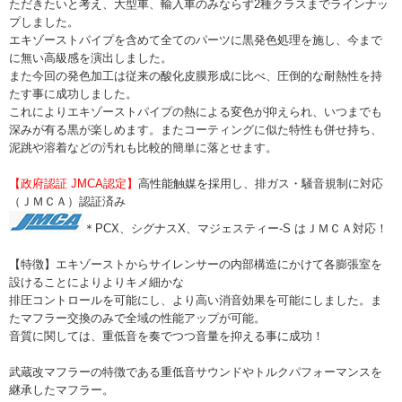
ただきたいと考え、大型車、輸入車のみならず2種クラスまでラインナッ
プしました。
エキゾーストパイプを含めて全てのパーツに黒発色処理を施し、今まで
に無い高級感を演出しました。
また今回の発色加工は従来の酸化皮膜形成に比べ、圧倒的な耐熱性を持
たす事に成功しました。
これによりエキゾーストパイプの熱による変色が抑えられ、いつまでも
深みが有る黒が楽しめます。またコーティングに似た特性も併せ持ち、
泥跳や溶着などの汚れも比較的簡単に落とせます。
【政府認証 JMCA認定】
高性能触媒を採用し、排ガス・騒音規制に対応
（ＪＭＣＡ）認証済み
＊PCX、シグナスX、マジェスティー-S はＪＭＣＡ対応！
【特徴】エキゾーストからサイレンサーの内部構造にかけて各膨張室を
設けることによりよりキメ細かな
排圧コントロールを可能にし、より高い消音効果を可能にしました。ま
たマフラー交換のみで全域の性能アップが可能。
音質に関しては、重低音を奏でつつ音量を抑える事に成功！
武蔵改マフラーの特徴である重低音サウンドやトルクパフォーマンスを
継承したマフラー。