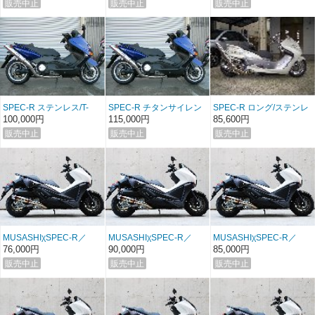
SPEC-R ステンレス/T-
SPEC-R チタンサイレン
SPEC-R ロング/ステンレ
MAX’01〜03/04〜07
サータイプ/T-MAX’01〜
ス G-MAJE400
100,000円
115,000円
85,600円
03/04〜07
MUSASHIχSPEC-R／
MUSASHIχSPEC-R／
MUSASHIχSPEC-R／
LOW FAZE ステンレス
LOW FAZE チタン
LOW FAZE ブラックメタ
76,000円
90,000円
85,000円
ル