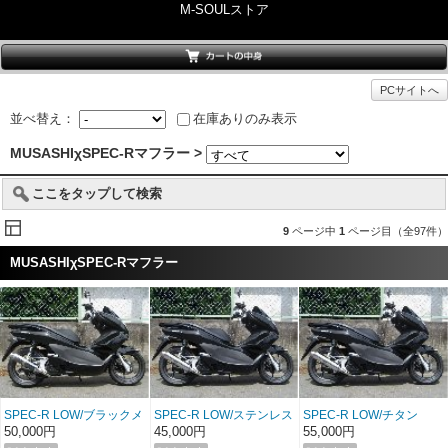
M-SOULストア
PCサイトへ
並べ替え：
在庫ありのみ表示
MUSASHIχSPEC-Rマフラー >
ここをタップして検索
9
ページ中
1
ページ目（全97件）
MUSASHIχSPEC-Rマフラー
SPEC-R LOW/ブラックメ
SPEC-R LOW/ステンレス
SPEC-R LOW/チタン
タル PCX
PCX
PCX
50,000円
45,000円
55,000円