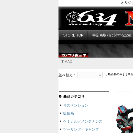
オリジ
STORE TOP
特定商取引に関する記載
T-MAX
[ 商品名のみ ] [ 商
並べ替え：
商品カテゴリ
サスペンション
吸気系
ケミカル／メンテナンス
ツーリング・キャンプ