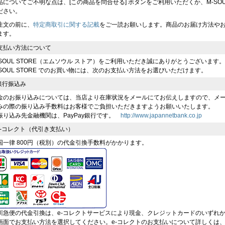
品についてご不明な点は、[この商品を問合せる] ボタンをご利用いただくか、M-SOUL（川
ださい。
注文の前に、
特定商取引に関する記載
をご一読お願いします。商品のお届け方法や
ます。
支払い方法について
-SOUL STORE（エムソウル ストア）をご利用いただき誠にありがとうございます。
-SOUL STORE でのお買い物には、次のお支払い方法をお選びいただけます。
 銀行振込み
金のお振り込みについては、当店より在庫状況をメールにてお伝えしますので、メ
みの際の振り込み手数料はお客様でご負担いただきますようお願いいたします。
振り込み先金融機関は、PayPay銀行です。
http://www.japannetbank.co.jp
 e-コレクト（代引き支払い）
国一律 800円（税別）の代金引換手数料がかかります。
川急便の代金引換は、e-コレクトサービスにより現金、クレジットカードのいずれ
画面でお支払い方法を選択してください。e-コレクトのお支払いについて詳しくは