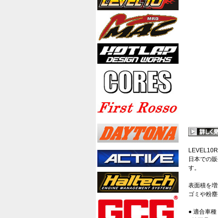
LEVEL1
日本での販
す。
表面積を増
ゴミや粉塵
● 適合車種 