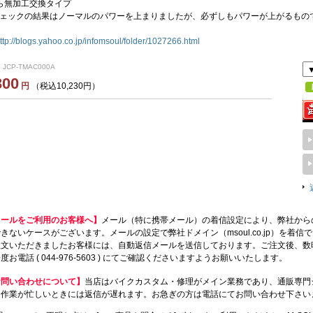
ら無加工交換タイプ
ェックの結果はノーマルのパワーを上まりましたが、必ずしもパワーが上がるもの
ttp://blogs.yahoo.co.jp/infomsoul/folder/1027266.html
 JCP-TMAC000A
300
円
（税込10,230円）
メールをご利用のお客様へ】
メール（特に携帯メール）の着信設定により、弊社から
きないケースがございます。メールの設定で弊社ドメイン（msoul.co.jp）を着
注文いただきましたお客様には、自動返信メールを送信しております。ご注文後、数
度お電話 ( 044-976-5603 ) にてご確認くださいますようお願いいたします。
お問い合わせについて】
当店はバイクカスタム・修理がメイン業務であり、通販専門
、作業が忙しいときには返信が遅れます。お急ぎの方は電話にてお問い合わせ下さい