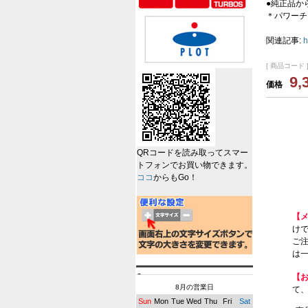
●純正品か
＊パワーチ
関連記事:
h
[ 商品コード ]
9,
価格
QRコードを読み取ってスマー
トフォンでお買い物できます。
ココ
からもGo！
【
けで
ご
は一
【
8月の営業日
て
Sun
Mon
Tue
Wed
Thu
Fri
Sat