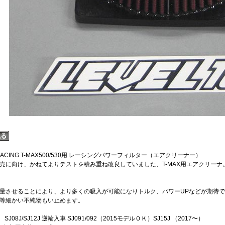
0RACING T-MAX500/530用 レーシングパワーフィルター（エアクリーナー）
売に向け、かねてよりテストを積み重ね改良していました、T-MAX用エアクリー
量させることにより、より多くの吸入が可能になりトルク、パワーUPなどが期待
等細かい不純物もい止めます。
SJ08J/SJ12J 逆輸入車 SJ091/092（2015モデルＯＫ）SJ15J （2017〜）