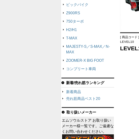
ビックバイク
Z900RS
750ターボ
H2/H1
[ 商品コード ]
T-MAX
LEVEL10
MAJESTY-S／S-MAX／N-
LEVE
MAX
ZOOMER-X BIG FOOT
コンプリート車両
新着/売れ筋ランキング
新着商品
売れ筋商品ベスト20
取り扱いメーカー
エムソウルストア お取り扱い
メーカー様一覧です。ご遠慮な
くお問い合わせください。