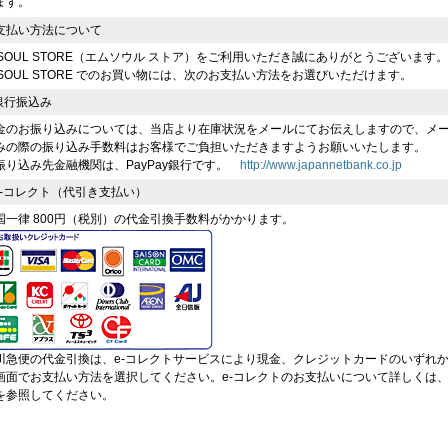
ます。
支払い方法について
-SOUL STORE（エムソウル ストア）をご利用いただき誠にありがとうございます。
-SOUL STORE でのお買い物には、次のお支払い方法をお選びいただけます。
 銀行振込み
金のお振り込みについては、当店より在庫状況をメールにてお伝えしますので、メ
みの際の振り込み手数料はお客様でご負担いただきますようお願いいたします。
振り込み先金融機関は、PayPay銀行です。
http://www.japannetbank.co.jp
 e-コレクト（代引き支払い）
国一律 800円（税別）の代金引換手数料がかかります。
川急便の代金引換は、e-コレクトサービスにより現金、クレジットカードのいずれ
画面でお支払い方法を選択してください。e-コレクトのお支払いについて詳しくは
を参照してください。