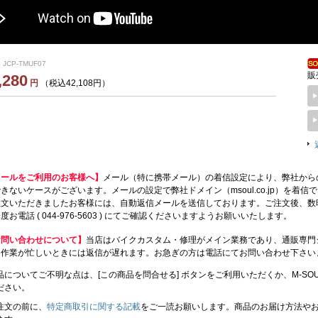
 JCP-TMUF07
販
,280
円
（税込42,108円）
メールをご利用のお客様へ】
メール（特に携帯メール）の着信設定により、弊社から
きないケースがございます。メールの設定で弊社ドメイン（msoul.co.jp）を着
注文いただきましたお客様には、自動返信メールを送信しております。ご注文後、数
度お電話 ( 044-976-5603 ) にてご確認くださいますようお願いいたします。
お問い合わせについて】
当店はバイクカスタム・修理がメイン業務であり、通販専門
、作業が忙しいときには返信が遅れます。お急ぎの方は電話にてお問い合わせ下さい
品についてご不明な点は、[この商品を問合せる] ボタンをご利用いただくか、M-SOUL（川
ださい。
注文の前に、
特定商取引に関する記載
をご一読お願いします。商品のお届け方法や