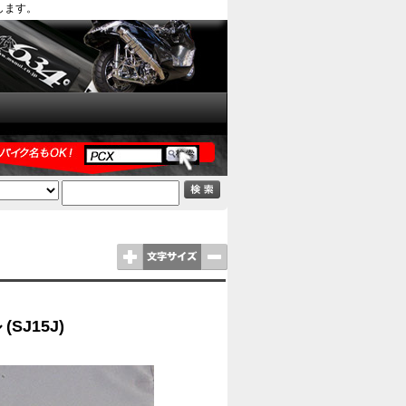
します。
SJ15J)