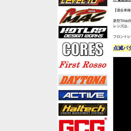
【適合車種】
新型Tma
レンズは、
フロントレ
点滅パ