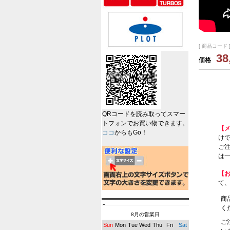
[ 商品コード ]
38
価格
QRコードを読み取ってスマー
トフォンでお買い物できます。
【
ココ
からもGo！
けで
ご
は一
【
て
商
く
8月の営業日
ご
Sun
Mon
Tue
Wed
Thu
Fri
Sat