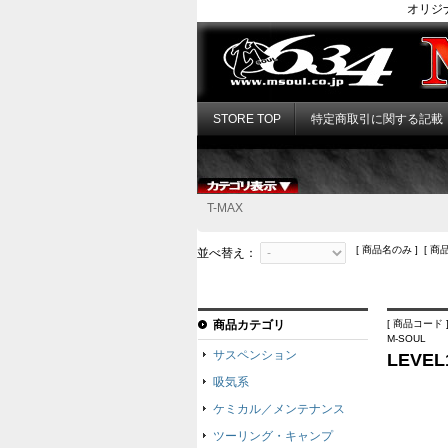
オリジ
STORE TOP
特定商取引に関する記載
T-MAX
[ 商品名のみ ] [ 商
並べ替え：
商品カテゴリ
[ 商品コード ]
M-SOUL
サスペンション
LEVE
吸気系
ケミカル／メンテナンス
ツーリング・キャンプ