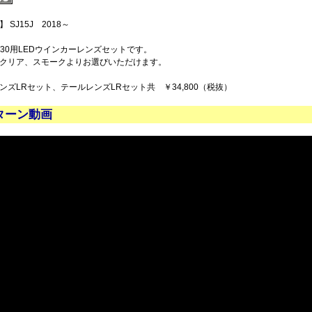
 SJ15J 2018～
x530用LEDウインカーレンズセットです。
クリア、スモークよりお選びいただけます。
ンズLRセット、テールレンズLRセット共 ￥34,800（税抜）
ターン動画