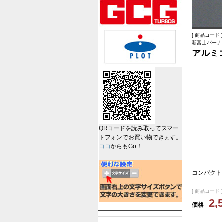
[ 商品コード ]
新富士バーナ
アルミ
QRコードを読み取ってスマー
トフォンでお買い物できます。
ココ
からもGo！
コンパクト
[ 商品コード ]
2,
価格