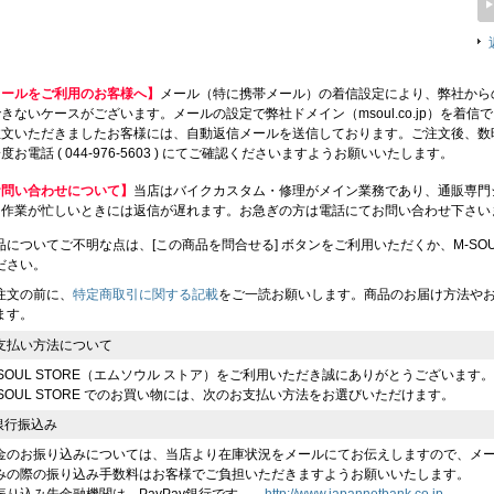
メールをご利用のお客様へ】
メール（特に携帯メール）の着信設定により、弊社から
きないケースがございます。メールの設定で弊社ドメイン（msoul.co.jp）を着
注文いただきましたお客様には、自動返信メールを送信しております。ご注文後、数
度お電話 ( 044-976-5603 ) にてご確認くださいますようお願いいたします。
お問い合わせについて】
当店はバイクカスタム・修理がメイン業務であり、通販専門
、作業が忙しいときには返信が遅れます。お急ぎの方は電話にてお問い合わせ下さい
品についてご不明な点は、[この商品を問合せる] ボタンをご利用いただくか、M-SOUL（川
ださい。
注文の前に、
特定商取引に関する記載
をご一読お願いします。商品のお届け方法や
ます。
支払い方法について
-SOUL STORE（エムソウル ストア）をご利用いただき誠にありがとうございます。
-SOUL STORE でのお買い物には、次のお支払い方法をお選びいただけます。
 銀行振込み
金のお振り込みについては、当店より在庫状況をメールにてお伝えしますので、メ
みの際の振り込み手数料はお客様でご負担いただきますようお願いいたします。
振り込み先金融機関は、PayPay銀行です。
http://www.japannetbank.co.jp