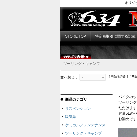
オリジ
STORE TOP
特定商取引に関する記載
ツーリング・キャンプ
[ 商品名のみ ] [ 商
並べ替え：
バイクのツ
商品カテゴリ
ツーリング
ただけます
サスペンション
容量5Lの
吸気系
お勧めです
ケミカル／メンテナンス
ツーリング・キャンプ