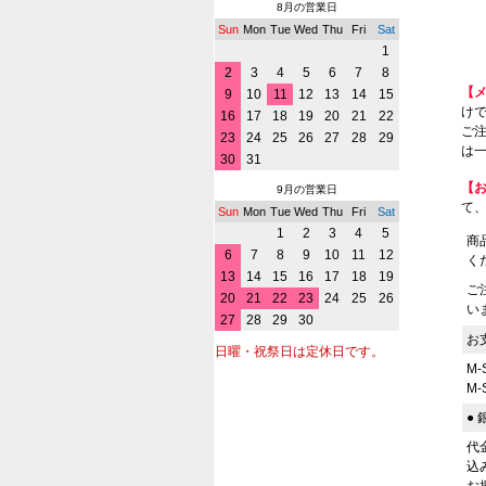
8月の営業日
Sun
Mon
Tue
Wed
Thu
Fri
Sat
1
2
3
4
5
6
7
8
【
9
10
11
12
13
14
15
けで
16
17
18
19
20
21
22
ご
23
24
25
26
27
28
29
は一
30
31
【
9月の営業日
て
Sun
Mon
Tue
Wed
Thu
Fri
Sat
1
2
3
4
5
商
6
7
8
9
10
11
12
く
13
14
15
16
17
18
19
ご
20
21
22
23
24
25
26
い
27
28
29
30
お
日曜・祝祭日は定休日です。
M
M
●
代
込
お