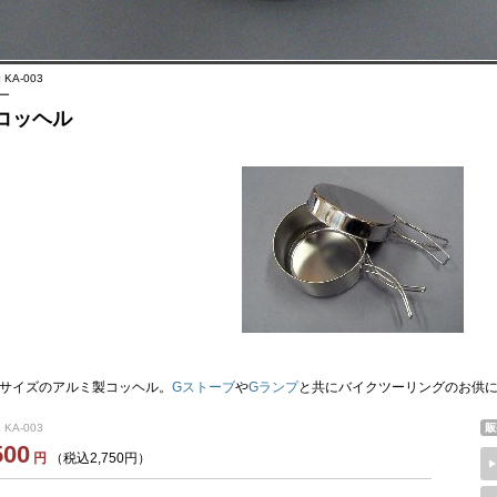
 KA-003
ー
コッヘル
サイズのアルミ製コッヘル。
Gストーブ
や
Gランプ
と共にバイクツーリングのお供に
 KA-003
500
円
（税込2,750円）