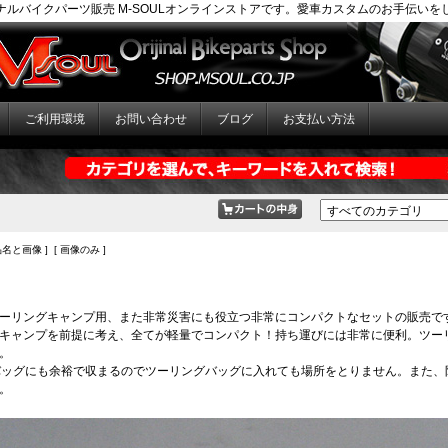
ナルバイクパーツ販売 M-SOULオンラインストアです。愛車カスタムのお手伝いを
ご利用環境
お問い合わせ
ブログ
お支払い方法
品名と画像 ] [ 画像のみ ]
ーリングキャンプ用、また非常災害にも役立つ非常にコンパクトなセットの販売で
キャンプを前提に考え、全てが軽量でコンパクト！持ち運びには非常に便利。ツー
。
バッグにも余裕で収まるのでツーリングバッグに入れても場所をとりません。また
。