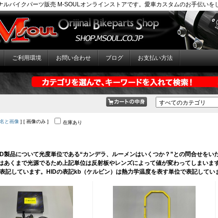
ナルバイクパーツ販売 M-SOULオンラインストアです。愛車カスタムのお手伝いを
ご利用環境
お問い合わせ
ブログ
お支払い方法
名と画像
] [ 画像のみ ]
在庫あり
LED製品について光度単位である“カンデラ、ルーメンはいくつか？”との問合せをい
EDはあくまで光源でるため上記単位は反射板やレンズによって値が変わってしまいます
表記しています。HIDの表記kb（ケルビン）は熱力学温度を表す単位で表記してい