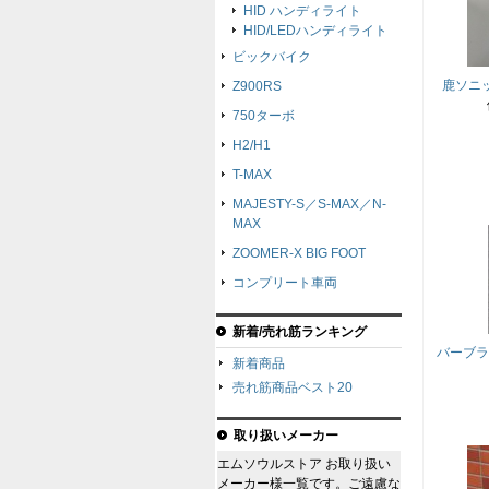
HID ハンディライト
HID/LEDハンディライト
ビックバイク
鹿ソニ
Z900RS
750ターボ
H2/H1
T-MAX
MAJESTY-S／S-MAX／N-
MAX
ZOOMER-X BIG FOOT
コンプリート車両
新着/売れ筋ランキング
バーブラ
新着商品
売れ筋商品ベスト20
取り扱いメーカー
エムソウルストア お取り扱い
メーカー様一覧です。ご遠慮な