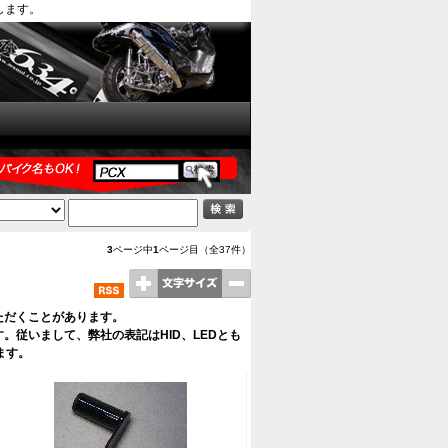
します。
3
ページ中
1
ページ目（全37件）
ただくことがあります。
。従いまして、弊社の表記はHID、LEDとも
ます。