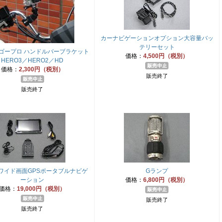
カーナビゲーションオプション大容量バッ
テリーセット
O ゴープロ ハンドルバーブラケット
価格：
4,500円（税別）
HERO3／HERO2／HD
価格：
2,300円（税別）
販売終了
販売終了
ワイド画面GPSポータブルナビゲ
Gランプ
ーション
価格：
6,800円（税別）
価格：
19,000円（税別）
販売終了
販売終了