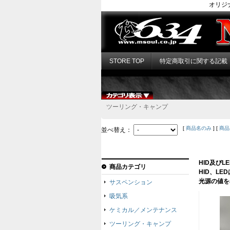
オリジ
STORE TOP
特定商取引に関する記載
ツーリング・キャンプ
[
商品名のみ
] [
商品
並べ替え：
HID及び
商品カテゴリ
HID、L
光源の値を
サスペンション
吸気系
ケミカル／メンテナンス
ツーリング・キャンプ