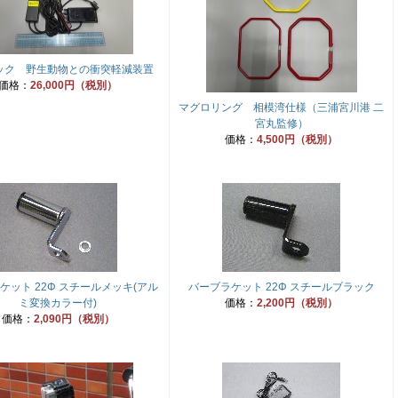
ック 野生動物との衝突軽減装置
価格：
26,000円（税別）
マグロリング 相模湾仕様（三浦宮川港 二
宮丸監修）
価格：
4,500円（税別）
ケット 22Φ スチールメッキ(アル
バーブラケット 22Φ スチールブラック
ミ変換カラー付)
価格：
2,200円（税別）
価格：
2,090円（税別）