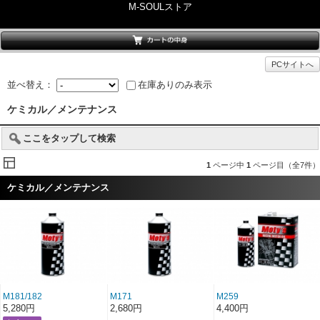
M-SOULストア
PCサイトへ
並べ替え：
在庫ありのみ表示
ケミカル／メンテナンス
ここをタップして検索
1
ページ中
1
ページ目（全7件）
ケミカル／メンテナンス
M181/182
M171
M259
5,280円
2,680円
4,400円