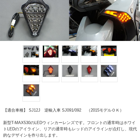
【適合車種】 SJ12J 逆輸入車 SJ091/092 （2015モデルＯＫ）
新型T-MAX530のLEDウィンカーレンズです。フロントの通常時はホワイ
トLEDのアイライン、リアの通常時もレッドのアイラインが点灯し、現代
的なデザインを作り出します。