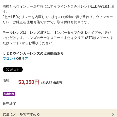
前後ともウィンカー点灯時にはアイラインを含みオレンジLEDが点滅しま
す。
2色のLEDとリレーを内蔵していますので瞬時に切り替わり、ウィンカー
リレーは純正を使用可能ですので、取り付けも簡単です。
テールレンズは、レンズ形状にネオンバータイプかSTDタイプをお選び
いただけます。レンズカラーはスモークまたはクリア (STDはスモークま
たはレッド) からお選びください。
ＬＥＤウインカーレンズの点滅動画あり
フロント
OR
リア
価格
53,350円
（税込58,685円）
販売終了
友達にメールですすめる