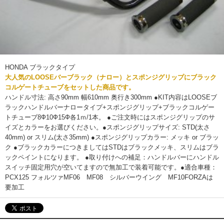
HONDA ブラックタイプ
大人気のLOOSEバーブラック（ナロー）とスポンジグリップにブラック
コルゲートチューブをセットした商品です。
ハンドル寸法: 高さ90mm 幅610mm 奥行き300mm ●KIT内容はLOOSEブ
ラックハンドルバーナロータイプ+スポンジグリップ+ブラックコルゲー
トチューブ8Ф10Ф15Ф各1ｍ/1本。 ●ご注文時にはスポンジグリップのサ
イズとカラーをお選びください。●スポンジグリップサイズ: STD(太さ
40mm) or スリム(太さ35mm) ●スポンジグリップカラー: メッキ or ブラッ
ク ●ブラックカラーにつきましてはSTDはブラックメッキ、スリムはブラ
ックペイントになります。 ●取り付けへの補足：ハンドルバーにハンドル
スイッチ固定用穴が空いてますので無加工で装着可能です。●適合車種：
PCX125 フォルツァMF06 MF08 シルバーウイング MF10FORZAは
要加工