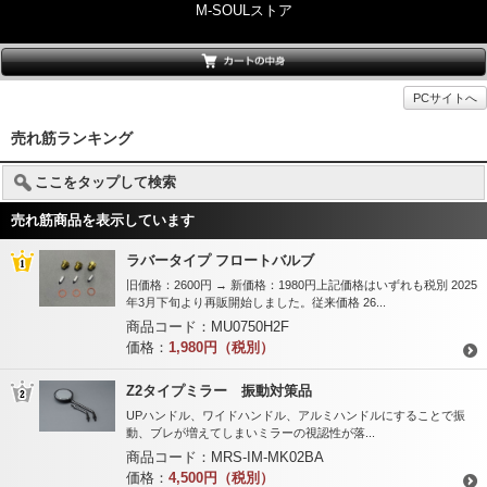
M-SOULストア
PCサイトへ
売れ筋ランキング
ここをタップして検索
売れ筋商品を表示しています
ラバータイプ フロートバルブ
旧価格：2600円 → 新価格：1980円上記価格はいずれも税別 2025
年3月下旬より再販開始しました。従来価格 26...
商品コード：
MU0750H2F
価格：
1,980円（税別）
Z2タイプミラー 振動対策品
UPハンドル、ワイドハンドル、アルミハンドルにすることで振
動、ブレが増えてしまいミラーの視認性が落...
商品コード：
MRS-IM-MK02BA
価格：
4,500円（税別）