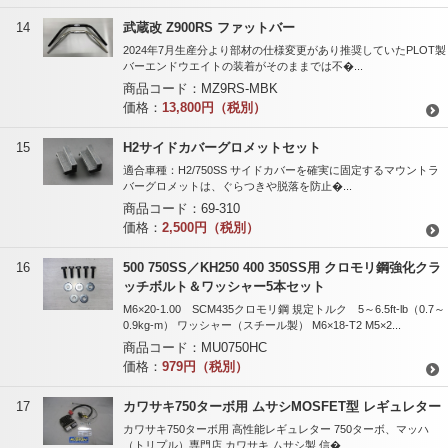
14
武蔵改 Z900RS ファットバー
2024年7月生産分より部材の仕様変更があり推奨していたPLOT製
バーエンドウエイトの装着がそのままでは不�...
商品コード：
MZ9RS-MBK
価格：
13,800円（税別）
15
H2サイドカバーグロメットセット
適合車種：H2/750SS サイドカバーを確実に固定するマウントラ
バーグロメットは、ぐらつきや脱落を防止�...
商品コード：
69-310
価格：
2,500円（税別）
16
500 750SS／KH250 400 350SS用 クロモリ鋼強化クラ
ッチボルト＆ワッシャー5本セット
M6×20-1.00 SCM435クロモリ鋼 規定トルク 5～6.5ft-lb（0.7～
0.9kg-m） ワッシャー（スチール製） M6×18-T2 M5×2...
商品コード：
MU0750HC
価格：
979円（税別）
17
カワサキ750ターボ用 ムサシMOSFET型 レギュレター
カワサキ750ターボ用 高性能レギュレター 750ターボ、マッハ
（トリプル）専門店 カワサキ ムサシ製 信�...