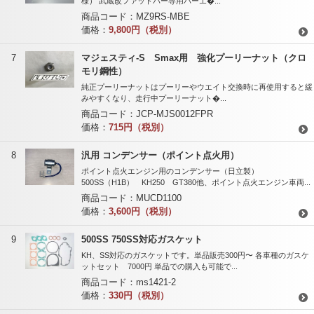
様） 武蔵改ファットバー専用バーエ�...
商品コード：
MZ9RS-MBE
価格：
9,800円（税別）
7
マジェスティ-S Smax用 強化プーリーナット（クロ
モリ鋼性）
純正プーリーナットはプーリーやウエイト交換時に再使用すると緩
みやすくなり、走行中プーリーナット�...
商品コード：
JCP-MJS0012FPR
価格：
715円（税別）
8
汎用 コンデンサー（ポイント点火用）
ポイント点火エンジン用のコンデンサー（日立製）
500SS（H1B） KH250 GT380他、ポイント点火エンジン車両...
商品コード：
MUCD1100
価格：
3,600円（税別）
9
500SS 750SS対応ガスケット
KH、SS対応のガスケットです。単品販売300円〜 各車種のガスケ
ットセット 7000円 単品での購入も可能で...
商品コード：
ms1421-2
価格：
330円（税別）