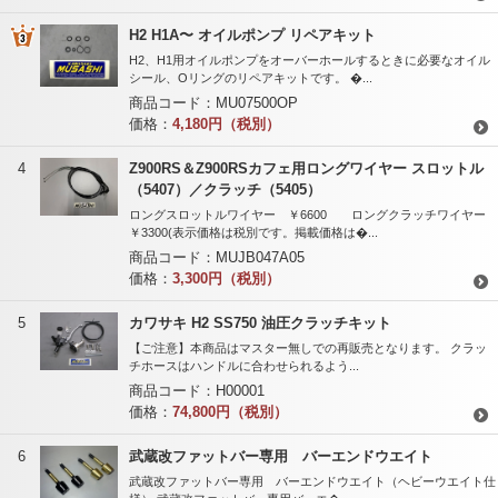
H2 H1A〜 オイルポンプ リペアキット
H2、H1用オイルポンプをオーバーホールするときに必要なオイル
シール、Oリングのリペアキットです。 �...
商品コード：
MU07500OP
価格：
4,180円（税別）
4
Z900RS＆Z900RSカフェ用ロングワイヤー スロットル
（5407）／クラッチ（5405）
ロングスロットルワイヤー ￥6600 ロングクラッチワイヤー
￥3300(表示価格は税別です。掲載価格は�...
商品コード：
MUJB047A05
価格：
3,300円（税別）
5
カワサキ H2 SS750 油圧クラッチキット
【ご注意】本商品はマスター無しでの再販売となります。 クラッ
チホースはハンドルに合わせられるよう...
商品コード：
H00001
価格：
74,800円（税別）
6
武蔵改ファットバー専用 バーエンドウエイト
武蔵改ファットバー専用 バーエンドウエイト（ヘビーウエイト仕