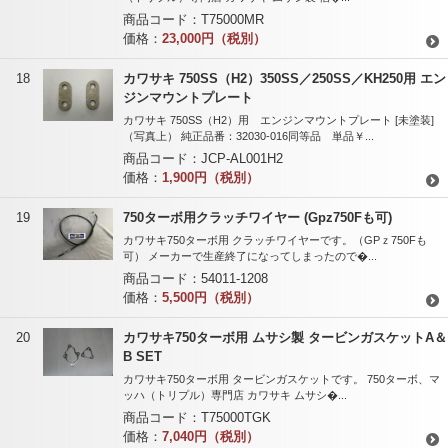
商品コード：
T75000MR
価格：
23,000円（税別）
18
カワサキ 750SS（H2）350SS／250SS／KH250用 エン
ジンマウントプレート
カワサキ 750SS（H2）用 エンジンマウントプレート [未塗装]
（写真上） 純正品番：32030-016同等品 単品￥...
商品コード：
JCP-AL001H2
価格：
1,900円（税別）
19
750ターボ用クラッチワイヤー (Gpz750Fも可)
カワサキ750ターボ用 クラッチワイヤーです。（GPｚ750Fも
可） メーカーで生産終了になってしまったので�...
商品コード：
54011-1208
価格：
5,500円（税別）
20
カワサキ750ターボ用 ムサシ製 タービンガスケットA＆
B SET
カワサキ750ターボ用 タービンガスケットです。 750ターボ、マ
ッハ（トリプル）専門店 カワサキ ムサシ�...
商品コード：
T75000TGK
価格：
7,040円（税別）