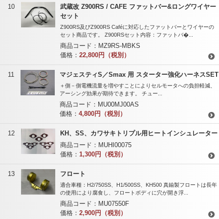
10
武蔵改 Z900RS / CAFE ファットバー&ロングワイヤー
セット
Z900RS及びZ900RS Caféに対応したファットバーとワイヤーの
セット商品です。 Z900RSセット内容：ファットバ�...
商品コード：
MZ9RS-MBKS
価格：
22,800円（税別）
11
マジェスティS／Smax 用 スターター強化ハーネスSET
＋側－側電機流量を増やすことによりセルモータへの負担軽減、
アーシング効果が期待できます。 チュー...
商品コード：
MU00MJ00AS
価格：
4,800円（税別）
12
KH、SS、カワサキトリプル用ヒートインシュレーター
商品コード：
MUHI00075
価格：
1,300円（税別）
13
フロート
適合車種：H2/750SS、H1/500SS、KH500 真鍮製フロートは長年
の使用により腐食し、フロートボディに穴が開き浮...
商品コード：
MU07550F
価格：
2,900円（税別）