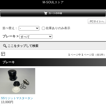
M-SOULストア
PCサイトへ
並べ替え：
在庫ありのみ表示
ブレーキ >
ここをタップして検索
1
ページ中
1
ページ目（全1件）
ブレーキ
SSリジットマスタータン
クセット
13,000円