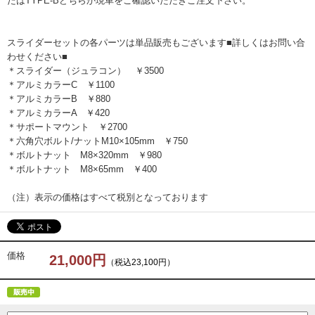
たはTYPE-Bどちらか現車をご確認いただきご注文下さい。
スライダーセットの各パーツは単品販売もございます■詳しくはお問い合
わせください■
＊スライダー（ジュラコン） ￥3500
＊アルミカラーC ￥1100
＊アルミカラーB ￥880
＊アルミカラーA ￥420
＊サポートマウント ￥2700
＊六角穴ボルト/ナットM10×105mm ￥750
＊ボルトナット M8×320mm ￥980
＊ボルトナット M8×65mm ￥400
（注）表示の価格はすべて税別となっております
価格
21,000円
（税込23,100円）