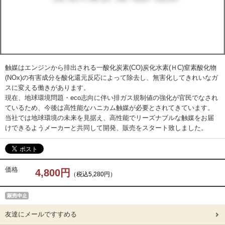
触媒はエンジンから排出される一酸化炭素(CO)炭化水素(ＨC)窒素酸化物
(NOx)の有害成分を酸化還元反応によって除去し、無害化してきれいなガ
スに変える働きがあります。
現在、地球環境問題・eco志向に伴い排ガス規制値の強化が官民でなされ
ているため、今後は高性能なハニカム触媒が必要とされてきています。
当社では地球環境の未来を見据え、高性能でリーズナブルな触媒をお届
けできるようメーカーと共同して開発、販売をスタート致しました。
価格
4,800円
（税込5,280円）
友達にメールですすめる