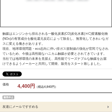
触媒はエンジンから排出される一酸化炭素(CO)炭化水素(ＨC)窒素酸化物
(NOx)の有害成分を酸化還元反応によって除去し、無害化してきれいなガ
スに変える働きがあります。
現在、地球環境問題・eco志向に伴い排ガス規制値の強化が官民でなされ
ているため、今後は高性能なハニカム触媒が必要とされてきています。
当社では地球環境の未来を見据え、高性能でリーズナブルな触媒をお届
けできるようメーカーと共同して開発、販売をスタート致しました。
価格
4,400円
（税込4,840円）
友達にメールですすめる