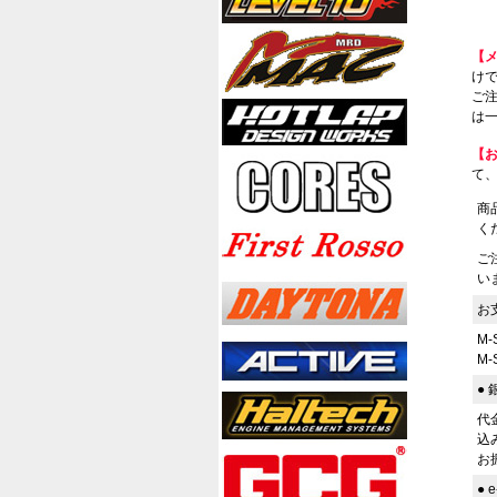
【
けで
ご
は一
【
て
商
く
ご
い
お
M
M
●
代
込
お
●