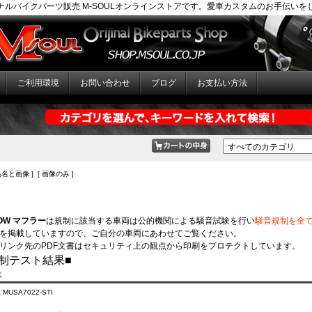
ナルバイクパーツ販売 M-SOULオンラインストアです。愛車カスタムのお手伝いを
ご利用環境
お問い合わせ
ブログ
お支払い方法
品名と画像 ] [ 画像のみ ]
LOW マフラー
は規制に該当する車両は公的機関による騒音試験を行い
騒音規制を全
を掲載していますので、ご自分の車両にあわせてご覧ください。
リンク先のPDF文書はセキュリティ上の観点から印刷をプロテクトしています。
制テスト結果■
X
 MUSA7022-STI