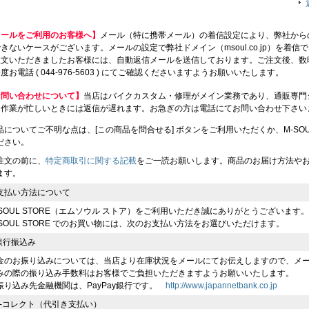
メールをご利用のお客様へ】
メール（特に携帯メール）の着信設定により、弊社から
きないケースがございます。メールの設定で弊社ドメイン（msoul.co.jp）を着
注文いただきましたお客様には、自動返信メールを送信しております。ご注文後、数
度お電話 ( 044-976-5603 ) にてご確認くださいますようお願いいたします。
お問い合わせについて】
当店はバイクカスタム・修理がメイン業務であり、通販専門
、作業が忙しいときには返信が遅れます。お急ぎの方は電話にてお問い合わせ下さい
品についてご不明な点は、[この商品を問合せる] ボタンをご利用いただくか、M-SOUL（川
ださい。
注文の前に、
特定商取引に関する記載
をご一読お願いします。商品のお届け方法や
ます。
支払い方法について
-SOUL STORE（エムソウル ストア）をご利用いただき誠にありがとうございます。
-SOUL STORE でのお買い物には、次のお支払い方法をお選びいただけます。
 銀行振込み
金のお振り込みについては、当店より在庫状況をメールにてお伝えしますので、メ
みの際の振り込み手数料はお客様でご負担いただきますようお願いいたします。
振り込み先金融機関は、PayPay銀行です。
http://www.japannetbank.co.jp
 e-コレクト（代引き支払い）