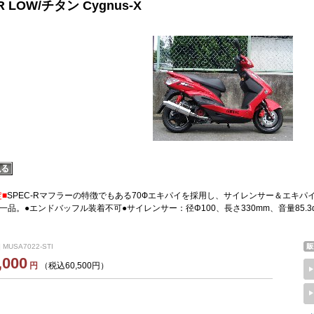
R LOW/チタン Cygnus-X
定■
SPEC-Rマフラーの特徴でもある70Фエキパイを採用し、サイレンサー＆エキ
一品。●エンドバッフル装着不可●サイレンサー：径Φ100、長さ330mm、音量85.
 MUSA7022-STI
,000
円
（税込60,500円）