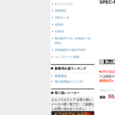
SPEC-
ビックバイク
Z900RS
750ターボ
H2/H1
T-MAX
MAJESTY-S／S-MAX／N-
MAX
ZOOMER-X BIG FOOT
コンプリート車両
新着/売れ筋ランキング
■JMCA認
新着商品
グは絶妙の
車両対応●
売れ筋商品ベスト20
[ 商品コード ]
取り扱いメーカー
55
価格
エムソウルストア お取り扱い
メーカー様一覧です。ご遠慮な
くお問い合わせください。