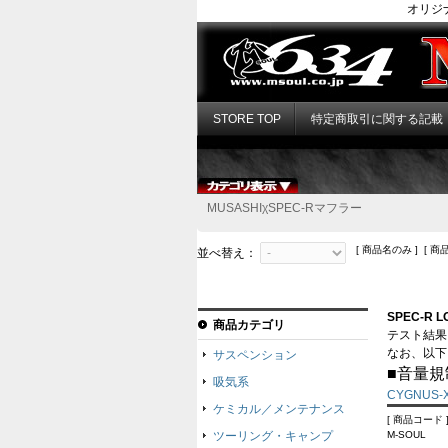
オリジ
STORE TOP
特定商取引に関する記載
MUSASHIχSPEC-Rマフラー
[ 商品名のみ ] [ 商
並べ替え：
SPEC-R 
商品カテゴリ
テスト結果
なお、以下
サスペンション
■音量規
吸気系
CYGNUS-
ケミカル／メンテナンス
[ 商品コード ]
ツーリング・キャンプ
M-SOUL