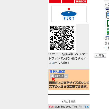
全
佐
文
て
QRコードを読み取ってスマー
トフォンでお買い物できます。
ココ
からもGo！
8月の営業日
Sun
Mon
Tue
Wed
Thu
Fri
Sat