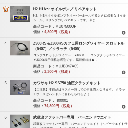
H2 H1A〜 オイルポンプ リペアキット
H2、H1用オイルポンプをオーバーホールするときに必要なオイル
シール、Oリングのリペアキットです。今ま...
商品コード：
MU07500OP
価格：
4,800円（税別）
4
Z900RS＆Z900RSカフェ用ロングワイヤー スロットル
（5407）／クラッチ（5405）
ロングスロットルワイヤー ￥6600 ロングクラッチワイヤー
￥3300(表示価格は税別です。掲載価格は�...
商品コード：
MUJB047A05
価格：
3,300円（税別）
5
カワサキ H2 SS750 油圧クラッチキット
【ご注意】本商品はマスター無しでの再販売となります。 クラッ
チホースはハンドルに合わせられるよう...
商品コード：
H00001
価格：
74,800円（税別）
6
武蔵改ファットバー専用 バーエンドウエイト
武蔵改ファットバー専用 バーエンドウエイト（ヘビーウエイト仕