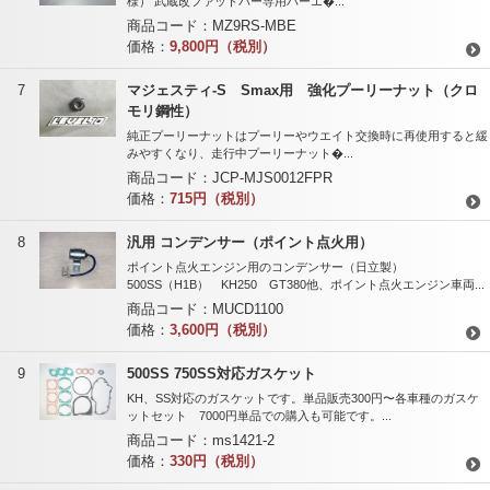
様） 武蔵改ファットバー専用バーエ�...
商品コード：
MZ9RS-MBE
価格：
9,800円（税別）
7
マジェスティ-S Smax用 強化プーリーナット（クロ
モリ鋼性）
純正プーリーナットはプーリーやウエイト交換時に再使用すると緩
みやすくなり、走行中プーリーナット�...
商品コード：
JCP-MJS0012FPR
価格：
715円（税別）
8
汎用 コンデンサー（ポイント点火用）
ポイント点火エンジン用のコンデンサー（日立製）
500SS（H1B） KH250 GT380他、ポイント点火エンジン車両...
商品コード：
MUCD1100
価格：
3,600円（税別）
9
500SS 750SS対応ガスケット
KH、SS対応のガスケットです。単品販売300円〜各車種のガスケ
ットセット 7000円単品での購入も可能です。...
商品コード：
ms1421-2
価格：
330円（税別）