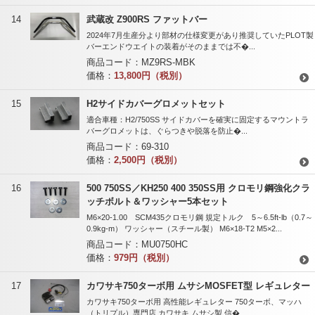
14
武蔵改 Z900RS ファットバー
2024年7月生産分より部材の仕様変更があり推奨していたPLOT製
バーエンドウエイトの装着がそのままでは不�...
商品コード：
MZ9RS-MBK
価格：
13,800円（税別）
15
H2サイドカバーグロメットセット
適合車種：H2/750SS サイドカバーを確実に固定するマウントラ
バーグロメットは、ぐらつきや脱落を防止�...
商品コード：
69-310
価格：
2,500円（税別）
16
500 750SS／KH250 400 350SS用 クロモリ鋼強化クラ
ッチボルト＆ワッシャー5本セット
M6×20-1.00 SCM435クロモリ鋼 規定トルク 5～6.5ft-lb（0.7～
0.9kg-m） ワッシャー（スチール製） M6×18-T2 M5×2...
商品コード：
MU0750HC
価格：
979円（税別）
17
カワサキ750ターボ用 ムサシMOSFET型 レギュレター
カワサキ750ターボ用 高性能レギュレター 750ターボ、マッハ
（トリプル）専門店 カワサキ ムサシ製 信�...