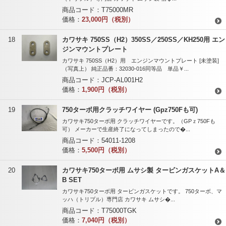
商品コード：
T75000MR
価格：
23,000円（税別）
18
カワサキ 750SS（H2）350SS／250SS／KH250用 エン
ジンマウントプレート
カワサキ 750SS（H2）用 エンジンマウントプレート [未塗装]
（写真上） 純正品番：32030-016同等品 単品￥...
商品コード：
JCP-AL001H2
価格：
1,900円（税別）
19
750ターボ用クラッチワイヤー (Gpz750Fも可)
カワサキ750ターボ用 クラッチワイヤーです。（GPｚ750Fも
可） メーカーで生産終了になってしまったので�...
商品コード：
54011-1208
価格：
5,500円（税別）
20
カワサキ750ターボ用 ムサシ製 タービンガスケットA＆
B SET
カワサキ750ターボ用 タービンガスケットです。 750ターボ、マ
ッハ（トリプル）専門店 カワサキ ムサシ�...
商品コード：
T75000TGK
価格：
7,040円（税別）