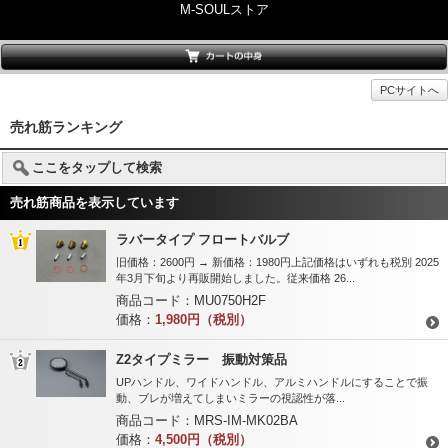
M-SOULストア
PCサイトへ
売れ筋ランキング
ここをタップして検索
売れ筋商品を表示しています
ラバータイプ フロートバルブ
旧価格：2600円 → 新価格：1980円上記価格はいずれも税別 2025
年3月下旬より再販開始しました。従来価格 26...
商品コード：
MU0750H2F
価格：
1,980円（税別）
Z2タイプミラー 振動対策品
UPハンドル、ワイドハンドル、アルミハンドルにすることで振
動、ブレが増えてしまいミラーの視認性が落...
商品コード：
MRS-IM-MK02BA
価格：
4,500円（税別）