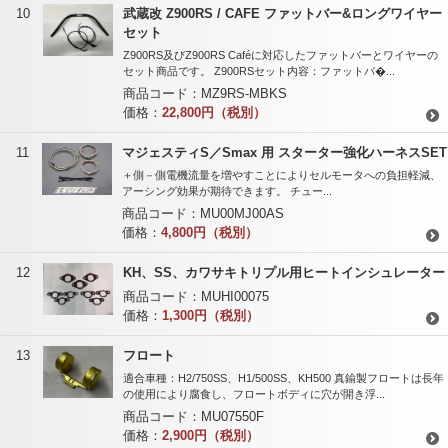
10
武蔵改 Z900RS / CAFE ファットバー&ロングワイヤー
セット
Z900RS及びZ900RS Caféに対応したファットバーとワイヤーの
セット商品です。 Z900RSセット内容：ファットバ�...
商品コード：
MZ9RS-MBKS
価格：
22,800円（税別）
11
マジェスティS／Smax 用 スターター強化ハーネスSET
＋側－側電機流量を増やすことによりセルモータへの負担軽減、
アーシング効果が期待できます。 チュー...
商品コード：
MU00MJ00AS
価格：
4,800円（税別）
12
KH、SS、カワサキトリプル用ヒートインシュレーター
商品コード：
MUHI00075
価格：
1,300円（税別）
13
フロート
適合車種：H2/750SS、H1/500SS、KH500 真鍮製フロートは長年
の使用により腐食し、フロートボディに穴が開き浮...
商品コード：
MU07550F
価格：
2,900円（税別）