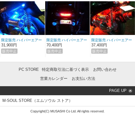
MAX／Cygnus-X／シグナ
スX SR ／ BW'S125 ／
XMAX ／ NMAX ／ トリシ
ティー125・155 ／
AEROX(エアロック
ス)155 ／ モンキー125
限定販売 ハイパーエアー
限定販売 ハイパーエアー
限定販売 ハイパーエアー
チャージャー（LED内
チャージャー（LED内
チャージャー（LED内
31,900円
70,400円
37,400円
蔵）Majesty C
蔵）G-majesty250
蔵）MF06 FORZA
PC STORE
特定商取引法に基づく表示
お問い合わせ
営業カレンダー
お支払い方法
PAGE UP
M-SOUL STORE（エムソウル ストア）
Copyright(C) MUSASHI Co Ltd. All rights reserved.