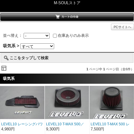
M-SOULストア
PCサイトへ
並べ替え：
在庫ありのみ表示
吸気系 >
ここをタップして検索
1
ページ中
1
ページ目（全6件）
吸気系
LEVEL10 レーシングパワ
LEVEL10 T-MAX 500／
LEVEL10 T-MAX 500 レ
ーフィルター PCX125・
530 レーシングパワーフ
ーシングパワーフィルタ
4,980円
9,300円
7,500円
150／MAJESTY-S／S-
ィルター
ー