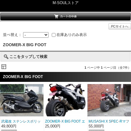
M-SOULストア
PCサイトへ
並べ替え：
在庫ありのみ表示
ZOOMER-X BIG FOOT
ここをタップして検索
1
ページ中
1
ページ目（全7件）
ZOOMER-X BIG FOOT
武蔵改 ステンレスポリッ
ZOOMER-X BIG FOOT エ
MUSASHI Χ SPEC-Rマフ
シュ
ンジンハンガー
ラー ZOOMER-X ブラッ
49,800円
25,000円
55,000円
クメタル/BIGFOOT共用