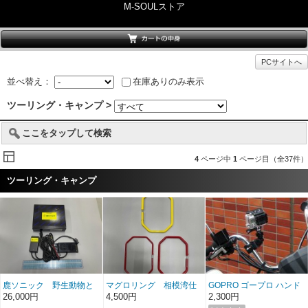
M-SOULストア
PCサイトへ
並べ替え：
在庫ありのみ表示
ツーリング・キャンプ >
ここをタップして検索
4
ページ中
1
ページ目（全37件）
ツーリング・キャンプ
鹿ソニック 野生動物と
マグロリング 相模湾仕
GOPRO ゴープロ ハンド
の衝突軽減装置
様（三浦宮川港 二宮丸監
ルバーブラケット HERO3
26,000円
4,500円
2,300円
修）
／HERO2／HD