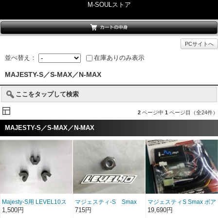
M-SOULストア
PCサイトへ
並べ替え：
在庫ありのみ表示
MAJESTY-S／S-MAX／N-MAX
ここをタップして検索
2
ページ中
1
ページ目（全24件）
MAJESTY-S／S-MAX／N-MAX
Majesty-S用 LEVEL10ス
マジェスティ-S Smax
マジェスティS Smax ボア
ライドピースセット
用 強化プーリーナット
アップ車用セッティング
1,500円
715円
19,690円
（3pcs/1set）
（クロモリ鋼性）
済み i-mapカプラーオン