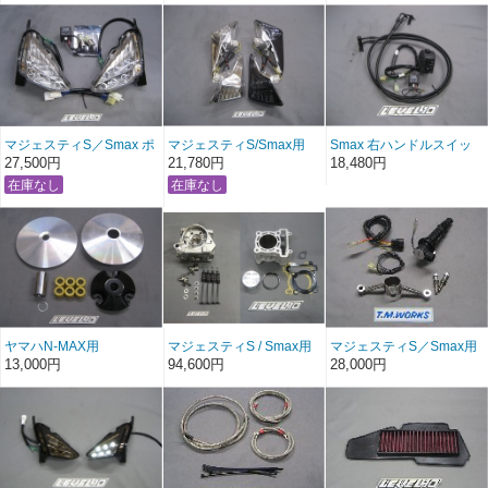
キット
マジェスティS／Smax ポ
マジェスティS/Smax用
Smax 右ハンドルスイッ
ジションウインカーキッ
LEVEL10RACING LEDリ
チカプラーオンキット マ
27,500円
21,780円
18,480円
ト
アウインカー
ジェスティS用
ヤマハN-MAX用
マジェスティS / Smax用
マジェスティS／Smax用
LEVEL10RACINGハイス
ビッグヘッドキット
TMダイレクトコイルKIT
13,000円
94,600円
28,000円
ピードプーリー