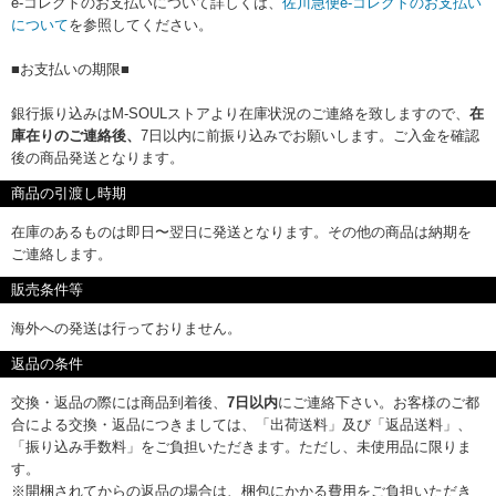
e-コレクトのお支払いについて詳しくは、
佐川急便e-コレクトのお支払い
について
を参照してください。
■お支払いの期限■
銀行振り込みはM-SOULストアより在庫状況のご連絡を致しますので、
在
庫在りのご連絡後、
7日以内に前振り込みでお願いします。ご入金を確認
後の商品発送となります。
商品の引渡し時期
在庫のあるものは即日〜翌日に発送となります。その他の商品は納期を
ご連絡します。
販売条件等
海外への発送は行っておりません。
返品の条件
交換・返品の際には商品到着後、
7日以内
にご連絡下さい。お客様のご都
合による交換・返品につきましては、「出荷送料」及び「返品送料」、
「振り込み手数料」をご負担いただきます。ただし、未使用品に限りま
す。
※開梱されてからの返品の場合は、梱包にかかる費用をご負担いただき