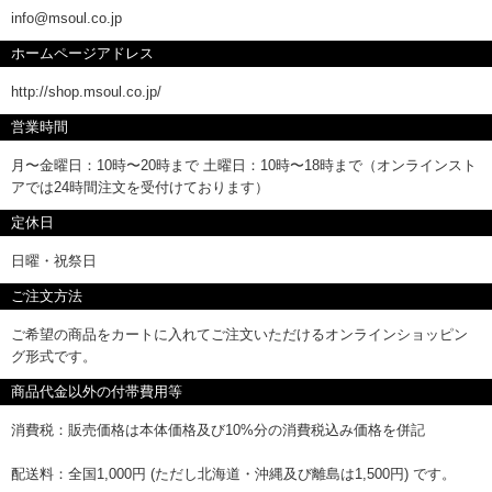
info@msoul.co.jp
ホームページアドレス
http://shop.msoul.co.jp/
営業時間
月〜金曜日：10時〜20時まで 土曜日：10時〜18時まで（オンラインスト
アでは24時間注文を受付けております）
定休日
日曜・祝祭日
ご注文方法
ご希望の商品をカートに入れてご注文いただけるオンラインショッピン
グ形式です。
商品代金以外の付帯費用等
消費税：販売価格は本体価格及び10%分の消費税込み価格を併記
配送料：全国1,000円 (ただし北海道・沖縄及び離島は1,500円) です。