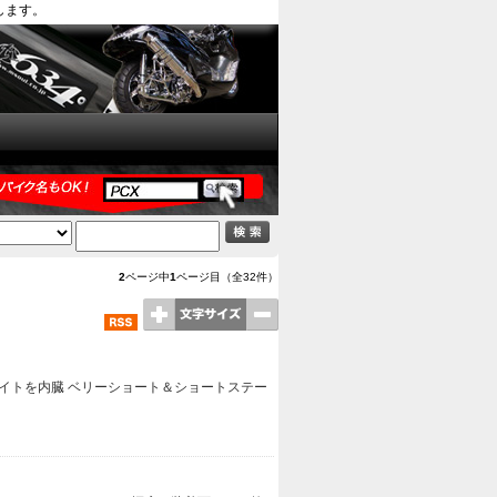
します。
2
ページ中
1
ページ目（全32件）
イトを内臓 ベリーショート＆ショートステー