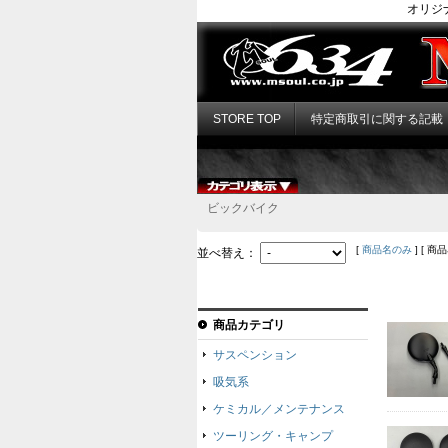
オリジ
STORE TOP
特定商取引に関する記載
ビックバイク
[
商品名のみ
] [ 商
並べ替え：
商品カテゴリ
サスペンション
吸気系
ケミカル／メンテナンス
ツーリング・キャンプ