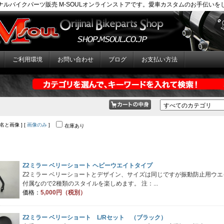
ナルバイクパーツ販売 M-SOULオンラインストアです。愛車カスタムのお手伝いを
ご利用環境
お問い合わせ
ブログ
お支払い方法
品名と画像 ] [
画像のみ
]
在庫あり
Z2ミラー ベリーショート ヘビーウエイトタイプ
Z2ミラー ベリーショートとデザイン、サイズは同じですが振動防止用ウエ
付属なので2種類のスタイルを楽しめます。 注：...
価格：
5,000円（税別）
Z2ミラー ベリーショート L/Rセット （ブラック）