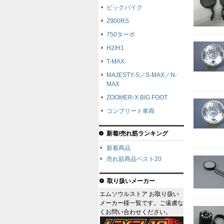
ビックバイク
Z900RS
750ターボ
H2/H1
T-MAX
MAJESTY-S／S-MAX／N-
MAX
ZOOMER-X BIG FOOT
コンプリート車両
新着/売れ筋ランキング
新着商品
売れ筋商品ベスト20
取り扱いメーカー
エムソウルストア お取り扱い
メーカー様一覧です。ご遠慮な
くお問い合わせください。