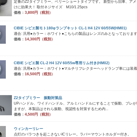
定番のZ2タイプミラー、ベリーショートタイプです。 新型から旧車、ア
けに効果大！ 取付ネジサイズ M10/1.25pcs
価格：
3,800円（税別）
CIBIE シビエ製モト180φランプキット CL-1 H4 12V 60/55W(HM01)
適合: 汎用●カラー：ホワイト●こちらの製品はレンズのみとなっておりま
価格：
14,300円（税別）
CIBIE シビエ製 CL-2 H4 12V 60/55w専用リム付き(HM02)
適合: 汎用●カラー：ホワイト●マルチリフレクターヘッドランプ車には装
価格：
16,500円（税別）
Z2タイプミラー 振動対策品
UPハンドル、ワイドハンドル、アルミハンドルにすることで振動、ブレ
ますが、本製品はそれら振動、視認性を対策するため内...
価格：
4,500円（税別）
ウィンカーリレー
点灯のバラつきを起こさないICリレー。ラバーマウントホルダー付き。