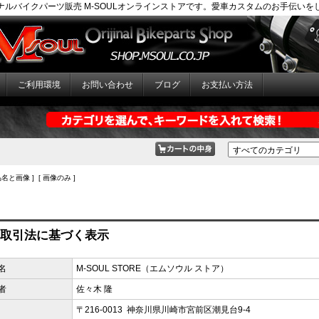
ナルバイクパーツ販売 M-SOULオンラインストアです。愛車カスタムのお手伝いを
ご利用環境
お問い合わせ
ブログ
お支払い方法
品名と画像 ] [ 画像のみ ]
取引法に基づく表示
名
M-SOUL STORE（エムソウル ストア）
者
佐々木 隆
〒216-0013 神奈川県川崎市宮前区潮見台9-4