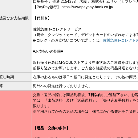
口座番号： 普通 2154293 名義： 株式会社ムサシ（カブシキ
【PayPay銀行】 https://www.paypay-bank.co.jp/
法及びお支払期限
【代引き】
佐川急便 e-コレクトサービス
（現金、クレジットカード、デビットカードのいずれかによる
e-コレクトのお支払いについて詳しくは、
佐川急便e-コレクト
■お支払いの期限■
銀行振り込みはM-SOULストアより在庫状況のご連絡を致しま
前振り込みでお願いします。ご入金を確認後の商品発送となり
渡し時期
在庫のあるものは即日〜翌日に発送となります。その他の商品
等
海外への発送は行っておりません。
交換・返品の際には商品到着後、
7日以内
にご連絡下さい。お
ては、「出荷送料」及び「返品送料」、「振り込み手数料」を
限ります。
※開梱されてからの返品の場合は、梱包にかかる費用をご負担
【返品・交換の条件】