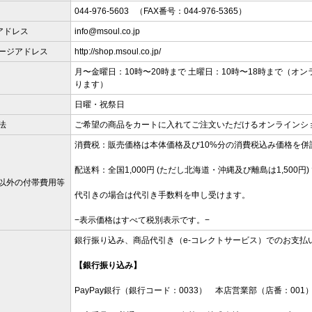
044-976-5603 （FAX番号：044-976-5365）
アドレス
info@msoul.co.jp
ージアドレス
http://shop.msoul.co.jp/
月〜金曜日：10時〜20時まで 土曜日：10時〜18時まで（オ
ります）
日曜・祝祭日
法
ご希望の商品をカートに入れてご注文いただけるオンラインシ
消費税：販売価格は本体価格及び10%分の消費税込み価格を併
配送料：全国1,000円 (ただし北海道・沖縄及び離島は1,500円)
以外の付帯費用等
代引きの場合は代引き手数料を申し受けます。
−表示価格はすべて税別表示です。−
銀行振り込み、商品代引き（e-コレクトサービス）でのお支払
【銀行振り込み】
PayPay銀行（銀行コード：0033） 本店営業部（店番：001