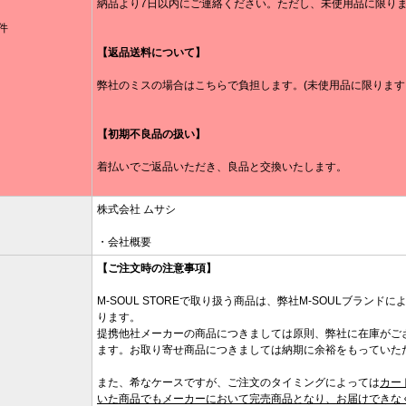
納品より7日以内にご連絡ください。ただし、未使用品に限り
件
【返品送料について】
弊社のミスの場合はこちらで負担します。(未使用品に限ります
【初期不良品の扱い】
着払いでご返品いただき、良品と交換いたします。
株式会社 ムサシ
・会社概要
【ご注文時の注意事項】
M-SOUL STOREで取り扱う商品は、弊社M-SOULブラン
ります。
提携他社メーカーの商品につきましては原則、弊社に在庫がご
ます。お取り寄せ商品につきましては納期に余裕をもっていた
また、希なケースですが、ご注文のタイミングによっては
カー
いた商品でもメーカーにおいて完売商品となり、お届けできな