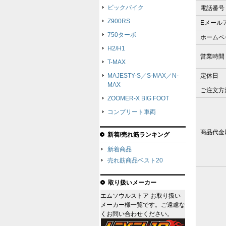
ビックバイク
電話番号
Z900RS
Eメール
750ターボ
ホームペ
H2/H1
営業時間
T-MAX
MAJESTY-S／S-MAX／N-
定休日
MAX
ご注文方
ZOOMER-X BIG FOOT
コンプリート車両
商品代金
新着/売れ筋ランキング
新着商品
売れ筋商品ベスト20
取り扱いメーカー
エムソウルストア お取り扱い
メーカー様一覧です。ご遠慮な
くお問い合わせください。