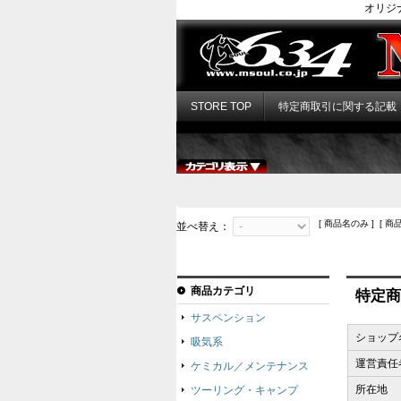
オリジ
STORE TOP
特定商取引に関する記載
[ 商品名のみ ] [ 商
並べ替え：
商品カテゴリ
特定商
サスペンション
ショップ
吸気系
運営責任
ケミカル／メンテナンス
所在地
ツーリング・キャンプ