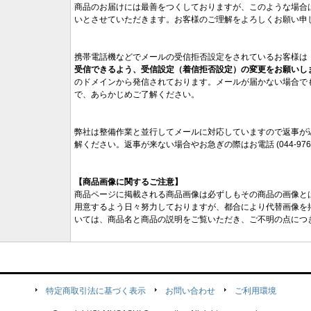
商品のお届けには最善をつくしておりますが、このような場合
いとさせていただきます。お客様のご理解をよろしくお願い申
携帯電話機などでメールの受信拒否設定をされているお客様は
受信できるよう、受信設定（着信拒否設定）の変更をお願いし
のドメインから発信されております。メールが届かない場合で
で、あらかじめご了解ください。
弊社は整備作業と並行してメールに対応していますので返事が
解ください。返事が来ない場合やお急ぎの際はお電話 (044-976
【商品画像に関するご注意】
商品ページに掲載される商品画像は必ずしもその商品の画像と
用意するよう日々努力しておりますが、都合により代替画像を
いては、商品名と商品の説明をご覧いただき、ご不明の点につ
特定商取引法に基づく表示
お問い合わせ
ご利用環境