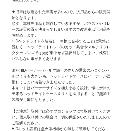
M8/1.25pcです。
★旧車は改造された車両が多いので、汎用品からの販売開
始となります。
順次、車種専用品も制作していきますが、バラストやリレ
ーの設置位置が決まってしまいますので改造車は汎用品を
お勧めします。
HIDヘッドライトを装着し、車検に合格することは意外と
難しく、ヘッドライトレンズのカット具合やマルチリフレ
クターレンズでは光が集中せず乱反射してしまい、検査に
パスしない事が多くあります。
またHIDバーナー（バルブ部）の作りが通常のハロゲンバ
ルブよりも大きい為、ヘッドライトケースにバーナーが緩
衝してしまい装着できませんでした。
本キットはバーナーサイズを極力小さく設計。懐に余裕の
出来るヘッドライトケース＆リムを採用することで無加工
装着が可能になりました。
【ご注意】取付けは必ずプロショップにて取付けてくださ
い。個人取り付けの場合は一切の保証をいたしませんので
ご理解ください。
HIDキット設置は点火系機器から離して装着してくださ