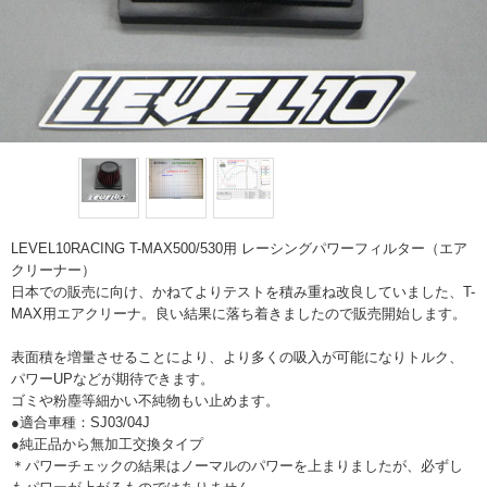
LEVEL10RACING T-MAX500/530用 レーシングパワーフィルター（エア
クリーナー）
日本での販売に向け、かねてよりテストを積み重ね改良していました、T-
MAX用エアクリーナ。良い結果に落ち着きましたので販売開始します。
表面積を増量させることにより、より多くの吸入が可能になりトルク、
パワーUPなどが期待できます。
ゴミや粉塵等細かい不純物もい止めます。
●適合車種：SJ03/04J
●純正品から無加工交換タイプ
＊パワーチェックの結果はノーマルのパワーを上まりましたが、必ずし