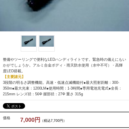
整備やツーリングで便利なLEDハンディライトです。緊急時の備えにもい
かがでしょうか。アルミ合金ボディ・雨天防水使用（水中不可）・高輝
度LED搭載。
【主要諸元】
3段階の明るさ調整機能。高速・低速点滅機能付●最大照射距離：300-
350m●最大光束：1200LM●使用時間：1-3時間●専用電池充電式●全長：
215mm レンズ径：56Φ 握部径：27Φ 重さ 315g
価格
7,000円
（税込7,700円）