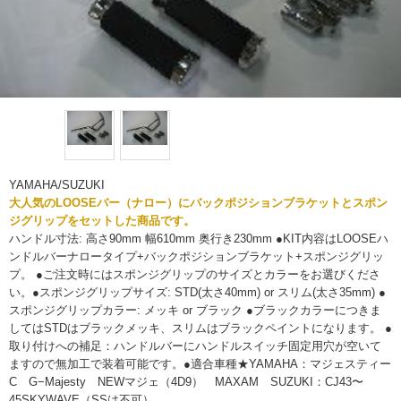
YAMAHA/SUZUKI
大人気のLOOSEバー（ナロー）にバックポジションブラケットとスポン
ジグリップをセットした商品です。
ハンドル寸法: 高さ90mm 幅610mm 奥行き230mm ●KIT内容はLOOSEハ
ンドルバーナロータイプ+バックポジションブラケット+スポンジグリッ
プ。 ●ご注文時にはスポンジグリップのサイズとカラーをお選びくださ
い。●スポンジグリップサイズ: STD(太さ40mm) or スリム(太さ35mm) ●
スポンジグリップカラー: メッキ or ブラック ●ブラックカラーにつきま
してはSTDはブラックメッキ、スリムはブラックペイントになります。 ●
取り付けへの補足：ハンドルバーにハンドルスイッチ固定用穴が空いて
ますので無加工で装着可能です。●適合車種★YAMAHA：マジェスティー
C G−Majesty NEWマジェ（4D9） MAXAM SUZUKI：CJ43〜
45SKYWAVE（SSは不可）