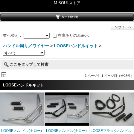
M-SOULストア
PCサイトへ
並べ替え：
在庫ありのみ表示
ハンドル周り／ワイヤー
>
LOOSEハンドルキット
>
ここをタップして検索
2
ページ中
1
ページ目（全23件）
LOOSEハンドルキット
LOOSE ハンドル(ナロー)
LOOSE ハンドル(ナロー)
LOOSEブラックハンドル